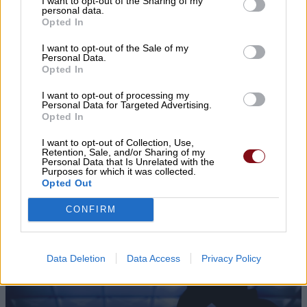
I want to opt-out of the Sharing of my
personal data.
Opted In
I want to opt-out of the Sale of my
Personal Data.
Opted In
I want to opt-out of processing my
Personal Data for Targeted Advertising.
Opted In
I want to opt-out of Collection, Use,
ΛΑ.ΣΥ.: Η περιφερειακή αρχή κάνει πως δεν
Retention, Sale, and/or Sharing of my
βλέπει την συνεχιζόμενη εδώ και χρόνια
Personal Data that Is Unrelated with the
Purposes for which it was collected.
ρύπανση του Γκουσμπασανιώτη ποταμού
Opted Out
CONFIRM
Data Deletion
Data Access
Privacy Policy