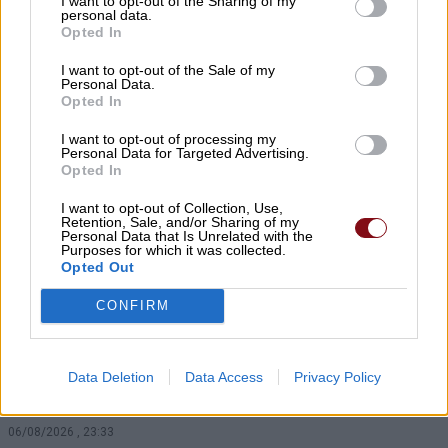
I want to opt-out of the Sharing of my
personal data.
Opted In
Υπό ίδρυση η Αστική Μη
I want to opt-out of the Sale of my
Κερδοσκοπική Εταιρεία
Personal Data.
Opted In
«ΚΟΙΝΩΦΕΛΕΣ ΕΡΓΟ ΔΗΜΗΤΡΙΟΥ
ΑΠΟΣΤΟΛΟΥ ΔΟΚΟΥ»
I want to opt-out of processing my
Personal Data for Targeted Advertising.
Opted In
06/08/2026 , 23:55
I want to opt-out of Collection, Use,
Retention, Sale, and/or Sharing of my
Personal Data that Is Unrelated with the
Purposes for which it was collected.
Ο Λ. Κατσαρός αποχαιρετά τον Δημήτριο
Opted Out
Τσιουρή
CONFIRM
06/08/2026 , 23:47
Κάλυψη κενών θέσεων στο Πρότυπο ΓΕΛ
Data Deletion
Data Access
Privacy Policy
με τέστ δεξιοτήτων
06/08/2026 , 23:33