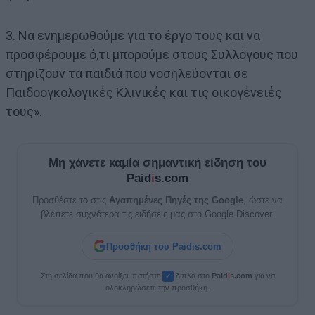
3. Να ενημερωθούμε για το έργο τους και να
προσφέρουμε ό,τι μπορούμε στους Συλλόγους που
στηρίζουν τα παιδιά που νοσηλεύονται σε
Παιδοογκολογικές Κλινικές και τις οικογένειές
τους».
Μη χάνετε καμία σημαντική είδηση του
Paid
i
s.com
Προσθέστε το στις
Αγαπημένες Πηγές της Google
, ώστε να
βλέπετε συχνότερα τις ειδήσεις μας στο Google Discover.
Προσθήκη του Paidis.com
Στη σελίδα που θα ανοίξει, πατήστε
δίπλα στο
Paid
i
s.com
για να
✓
ολοκληρώσετε την προσθήκη.