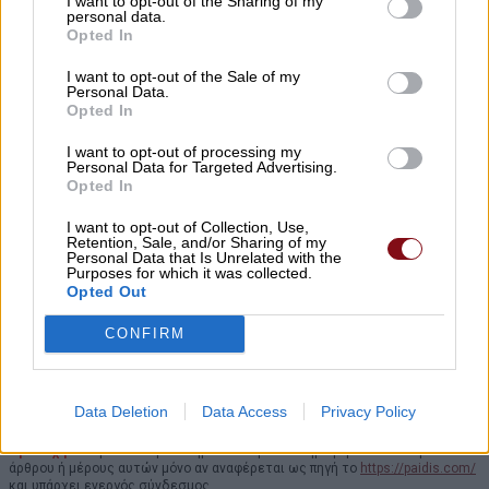
I want to opt-out of the Sharing of my
personal data.
Opted In
I want to opt-out of the Sale of my
Personal Data.
Opted In
I want to opt-out of processing my
Personal Data for Targeted Advertising.
Opted In
I want to opt-out of Collection, Use,
Retention, Sale, and/or Sharing of my
Personal Data that Is Unrelated with the
Purposes for which it was collected.
Opted Out
CONFIRM
Data Deletion
Data Access
Privacy Policy
Προσοχή!
Επιτρέπεται η αναδημοσίευση των πληροφοριών του παραπάνω
άρθρου ή μέρους αυτών μόνο αν αναφέρεται ως πηγή το
https://paidis.com/
και υπάρχει ενεργός σύνδεσμος.