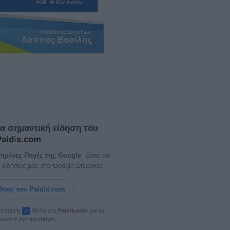
ία σημαντική είδηση του
Paid
i
s.com
ημένες Πηγές της Google
, ώστε να
 ειδήσεις μας στο Google Discover.
ήκη του Paidis.com
, πατήστε
δίπλα στο
Paid
i
s.com
για να
✓
ρώσετε την προσθήκη.