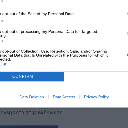
In
o opt-out of the Sale of my Personal Data.
In
to opt-out of processing my Personal Data for Targeted
ing.
In
o opt-out of Collection, Use, Retention, Sale, and/or Sharing
ersonal Data that Is Unrelated with the Purposes for which it
lected.
Out
CONFIRM
Data Deletion
Data Access
Privacy Policy
νυ και του Μίκυ (δηλ. της Εμης και του Βασίλη) που
 άλλη νότα στην εκδήλωση.