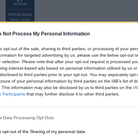
 Not Process My Personal Information
to opt-out of the sale, sharing to third parties, or processing of your per
formation for targeted advertising by us, please use the below opt-out s
r selection. Please note that after your opt-out request is processed y
eing interest-based ads based on personal information utilized by us or
ή ενώ Το Σάββατο 25/02/17 τα βραβεία θα δοθούν στην
disclosed to third parties prior to your opt-out. You may separately opt-
-3 ετων,4-7 ετών ,8-11 ετών ,12-16 ετών και 17 και
losure of your personal information by third parties on the IAB’s list of
. This information may also be disclosed by us to third parties on the
IA
Participants
that may further disclose it to other third parties.
l Data Processing Opt Outs
o opt-out of the Sharing of my personal data.