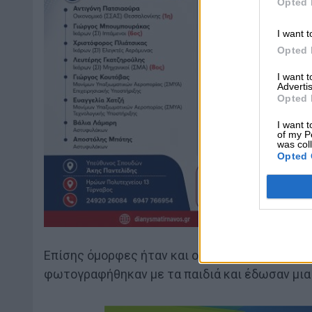
Opted 
I want t
Opted 
I want 
Advertis
Opted 
I want t
of my P
was col
Opted 
Επίσης όμορφες ήταν και οι παρουσίες της Μιν
φωτογραφήθηκαν με τα παιδιά και έδωσαν μια