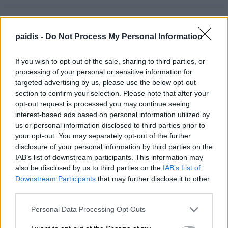
Εορτασμός της Μεταμόρφωσης στο
«χωριό των Λαρισαίων» στην Ουγκάντα
paidis -
Do Not Process My Personal Information
με νέα ομαδική βάπτιση
If you wish to opt-out of the sale, sharing to third parties, or
07/08/2026 , 20:17
processing of your personal or sensitive information for
targeted advertising by us, please use the below opt-out
section to confirm your selection. Please note that after your
Θύματα φάρσας εκπαιδευτικός και
opt-out request is processed you may continue seeing
καταστηματάρχες στον Αμπελώνα
interest-based ads based on personal information utilized by
us or personal information disclosed to third parties prior to
07/08/2026 , 19:40
your opt-out. You may separately opt-out of the further
disclosure of your personal information by third parties on the
Αύριο Σάββατο στη Γιάννουλη η κηδεία
IAB’s list of downstream participants. This information may
του Αθανασίου Σκόδρα
also be disclosed by us to third parties on the
IAB’s List of
Downstream Participants
that may further disclose it to other
07/08/2026 , 15:06
third parties.
Δηλώσεις συμμετοχής για τα
Personal Data Processing Opt Outs
Masterclasses στη Γιορτή Κρασιού