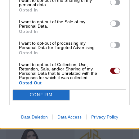
I want to opt-out of the Sharing of my
Αμπελώνα 2026
personal data.
Opted In
07/08/2026 , 14:44
I want to opt-out of the Sale of my
Personal Data.
Opted In
Τουρκία, Σαουδική Αραβία, και Πακιστάν
προχωρούν σε κοινή αμυντική συμφωνία
I want to opt-out of processing my
Personal Data for Targeted Advertising.
07/08/2026 , 14:01
Opted In
I want to opt-out of Collection, Use,
Δείτε εδώ όλα τα νέα
Retention, Sale, and/or Sharing of my
Personal Data that Is Unrelated with the
Purposes for which it was collected.
Opted Out
CONFIRM
Data Deletion
Data Access
Privacy Policy