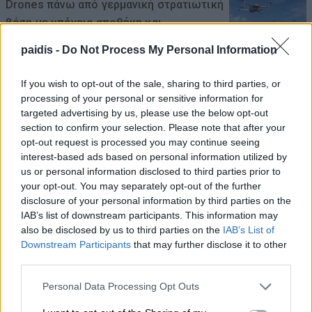
Drones πάνω από γερμανική στρατιωτική
βάση με υπόγεια αποθήκη και
εγκαταστάσεις Patriot
paidis -
Do Not Process My Personal Information
09/08/2026 , 11:19
If you wish to opt-out of the sale, sharing to third parties, or
processing of your personal or sensitive information for
Για τα προβλήματα γεωργών και
targeted advertising by us, please use the below opt-out
κτηνοτρόφων ενημερώθηκε ο Γιάννης
section to confirm your selection. Please note that after your
Καριπίδης
opt-out request is processed you may continue seeing
interest-based ads based on personal information utilized by
09/08/2026 , 11:07
us or personal information disclosed to third parties prior to
your opt-out. You may separately opt-out of the further
Δύο συλλήψεις σε Λάρισα και Φάρσαλα
disclosure of your personal information by third parties on the
IAB’s list of downstream participants. This information may
για διατάραξη κοινής ησυχίας
also be disclosed by us to third parties on the
IAB’s List of
09/08/2026 , 10:41
Downstream Participants
that may further disclose it to other
third parties.
Λάμπρος Ζάρρας: Οι αγρότες χρειάζονται
Personal Data Processing Opt Outs
έργα, όχι επικοινωνιακούς