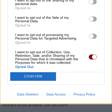
πανηγυρισμούς
I want to opt-out of the Sharing of my
personal data.
Opted In
09/08/2026 , 10:17
I want to opt-out of the Sale of my
Personal Data.
Τροχαίο με τραυματίες αστυνομικούς –
Opted In
Εκσφενδονίστηκαν από τη μοτοσικλέτα
I want to opt-out of processing my
τους
Personal Data for Targeted Advertising.
Opted In
09/08/2026 , 10:14
I want to opt-out of Collection, Use,
Retention, Sale, and/or Sharing of my
Χρ. Κέλλας: Σημαντικοί πόροι για την
Personal Data that Is Unrelated with the
Purposes for which it was collected.
κτηνοτροφία και το 2026
Opted Out
09/08/2026 , 9:45
CONFIRM
Νυχθημερόν ανοιχτά τα φώτα του
δημοτικού φωτισμού σε Τύρναβο,
Data Deletion
Data Access
Privacy Policy
Γιάννουλη, Αμπελώνα, Βρυότοπο και
Δένδρα λόγω βλάβης του ΔΕΔΔΗΕ