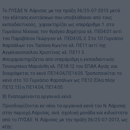
Το ΠΥΣΔΕ Ν. Λάρισας με την πράξη 36/25-07-2013 μετά
την εξέταση ενστάσεων που υποβλήθηκαν από τους
εκπαιδευτικούς,
χαρακτηρίζει ως υπεράριθμο 1. στο
Γυμνάσιο Νίκαιας τον Φράγκο Δημήτριο κλ. ΠΕ04.01 αντί
του Παραβάνου Γεώργιου κλ. ΠΕ04.05, 2. Στο 1Ο Γυμνάσιο
Φαρσάλων τον Τασόκα Κων/νο κλ. ΠΕ11 αντί της
Αγγελακοπούλου Χριστίνας κλ. ΠΕ11 3.
Αποχαρακτηρίζεται από υπεράριθμη η εκπαιδευτικός
Τσιουμπέκα Μαριάνθη κλ. ΠΕ18.12 του ΕΠΑΛ Αγιάς και
διαγράφεται το κενό ΠΕ14.04,ΠΕ14.05. Τροποποιείται το
κενό στο 1Ο Γυμνάσιο Φαρσάλων ως ΠΕ12 (Όλα πλην
ΠΕ12.13) η ΠΕ14.04, ΠΕ14.05.
Β) Εναπομείναντα οργανικά κενά
Προσδιορίζονται εκ νέου τα οργανικά κενά του Ν. Λάρισας
στην περιοχή Λάρισας, ανά
σχολική μονάδα και ειδικότητα
από το ΠΥΣΔΕ
Ν. Λάρισας με την πράξη 36/25-07-2013, ως
εξής: