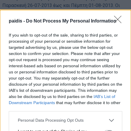
Παρασκευή 26-07-2013 έως και Πέμπτη 01-08-2013. Οι
αιτήσεις θα γίνονται δεκτές στις παραπάνω ημερομηνίες
στη γραμματεία του ΠΥΣΔΕ ΛΑΡΙΣΑΣ από της 09.00π.μ έως
paidis -
Do Not Process My Personal Information
της 14.00 μ.μ.
If you wish to opt-out of the sale, sharing to third parties, or
Οι μετατιθέμενοι από άλλο ΠΥΣΔΕ να προσκομίσουν τα
processing of your personal or sensitive information for
απαραίτητα δικαιολογητικά
targeted advertising by us, please use the below opt-out
α) Πιστοποιητικό εντοπιότητας,
section to confirm your selection. Please note that after your
opt-out request is processed you may continue seeing
β) συνυπηρέτησης και
interest-based ads based on personal information utilized by
γ) πιστοποιητικό οικογενειακής κατάστασης.
us or personal information disclosed to third parties prior to
your opt-out. You may separately opt-out of the further
Δ) Προγραμματισμός εργασιών ΠΥΣΔΕ
disclosure of your personal information by third parties on the
 Η τοποθέτηση
εκπ/κών θα γίνει την Τρίτη 06-08-2013.
IAB’s list of downstream participants. This information may
also be disclosed by us to third parties on the
IAB’s List of
 Υποβολή αιτήσεων για διόρθωση λαθών θα γίνονται δεκτές από
Downstream Participants
that may further disclose it to other
07-08-2013 μέχρι και 08-08-2013.
third parties.
Personal Data Processing Opt Outs
Μη χάνετε καμία σημαντική είδηση του
Paid
i
s.com