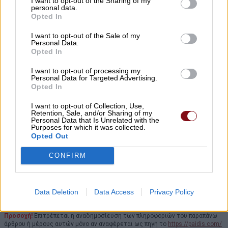
I want to opt-out of the Sharing of my
personal data.
Προσθέστε το στις
Αγαπημένες Πηγές της Google
, ώστε να
Opted In
βλέπετε συχνότερα τις ειδήσεις μας στο Google Discover.
I want to opt-out of the Sale of my
Personal Data.
Προσθήκη του Paidis.com
Opted In
Στη σελίδα που θα ανοίξει, πατήστε
δίπλα στο
Paid
i
s.com
για να
✓
I want to opt-out of processing my
Personal Data for Targeted Advertising.
ολοκληρώσετε την προσθήκη.
Opted In
I want to opt-out of Collection, Use,
Retention, Sale, and/or Sharing of my
Personal Data that Is Unrelated with the
Purposes for which it was collected.
Opted Out
CONFIRM
Data Deletion
Data Access
Privacy Policy
Προσοχή!
Επιτρέπεται η αναδημοσίευση των πληροφοριών του παραπάνω
άρθρου ή μέρους αυτών μόνο αν αναφέρεται ως πηγή το
https://paidis.com/