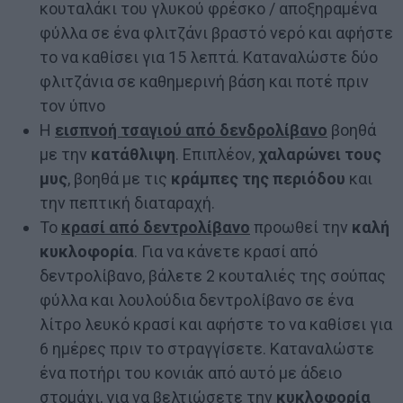
κουταλάκι του γλυκού φρέσκο / αποξηραμένα
φύλλα σε ένα φλιτζάνι βραστό νερό και αφήστε
το να καθίσει για 15 λεπτά. Καταναλώστε δύο
φλιτζάνια σε καθημερινή βάση και ποτέ πριν
τον ύπνο
Η
εισπνοή τσαγιού από δενδρολίβανο
βοηθά
με την
κατάθλιψη
. Επιπλέον,
χαλαρώνει τους
μυς
, βοηθά με τις
κράμπες της περιόδου
και
την πεπτική διαταραχή.
Το
κρασί από δεντρολίβανο
προωθεί την
καλή
κυκλοφορία
. Για να κάνετε κρασί από
δεντρολίβανο, βάλετε 2 κουταλιές της σούπας
φύλλα και λουλούδια δεντρολίβανο σε ένα
λίτρο λευκό κρασί και αφήστε το να καθίσει για
6 ημέρες πριν το στραγγίσετε. Καταναλώστε
ένα ποτήρι του κονιάκ από αυτό με άδειο
στομάχι, για να βελτιώσετε την
κυκλοφορία