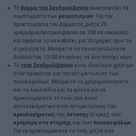
Το
βάμμα του δενδρολίβανου
ανακουφίζει τα
συμπτώματα των
ρευματισμών
. Για την
προετοιμασία του βάμματος, ρίξτε 20
γραμμάρια δεντρολίβανου σε 100 ml αλκοόλης
και αφήστε το να καθίσει για 10 ημέρες πριν το
στραγγίσετε. Μπορείτε να το καταναλώνετε
διαλύοντας 15-20 σταγόνες σε ένα ποτήρι νερό.
Το
τσάι
δενδρολίβανου
είναι ιδιαίτερα χρήσιμο
όταν πρόκειται για την αντιμετώπιση των
πονοκεφάλων. Μπορείτε να χρησιμοποιήσετε
και τα λουλούδια και τα φύλλα για να
προετοιμάσετε το τσάι, που είναι
αποτελεσματικό στην αντιμετώπιση του
κρυολογήματος
, της
έντασης
(στρες), των
κραμπών στο στομάχι
, και των
πονοκεφάλων
.
Για να προετοιμάσετε το τσάι, ρίξτε ένα