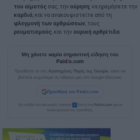
του αίματός
σας, την
ούρηση
, να ηρεμήσετε την
καρδιά
, και να ανακουφιστείτε από τη
φλεγμονή των αρθρώσεων
, τους
ρευματισμούς
, και την
ουρική αρθρίτιδα
.
Μη χάνετε καμία σημαντική είδηση του
Paid
i
s.com
Προσθέστε το στις
Αγαπημένες Πηγές της Google
, ώστε να
βλέπετε συχνότερα τις ειδήσεις μας στο Google Discover.
Προσθήκη του Paidis.com
Στη σελίδα που θα ανοίξει, πατήστε
δίπλα στο
Paid
i
s.com
για να
✓
ολοκληρώσετε την προσθήκη.