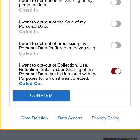
I want to opt-out of the Sharing of my
personal data.
προστατεύσουμε τα αυτιά μας το
Opted In
καλοκαίρι
I want to opt-out of the Sale of my
Personal Data.
09/08/2026 , 14:44
Opted In
I want to opt-out of processing my
Personal Data for Targeted Advertising.
Opted In
Πλαταμώνας: Ανησυχία κατοίκων και
παραθεριστών για θολό νερό στο δίκτυο
I want to opt-out of Collection, Use,
Retention, Sale, and/or Sharing of my
ύδρευσης
Personal Data that Is Unrelated with the
Purposes for which it was collected.
Opted Out
09/08/2026 , 14:38
CONFIRM
Ερυθρός Σταυρός: Ασθενής ξυλοκόπησε
νοσηλεύτρια, χτύπησε το κεφάλι της σε
πόρτα – Η καταγγελία της ΠΟΕΔΗΝ
Data Deletion
Data Access
Privacy Policy
09/08/2026 , 14:22