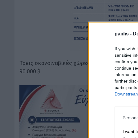
paidis -
Do
If you wish 
sensitive in
confirm you
Τρεις σκανδιναβικές χώρες (
Νορβηγία
,
Δανία
,
continue se
90.000 $.
information 
further disc
participants
Downstream 
Persona
I want t