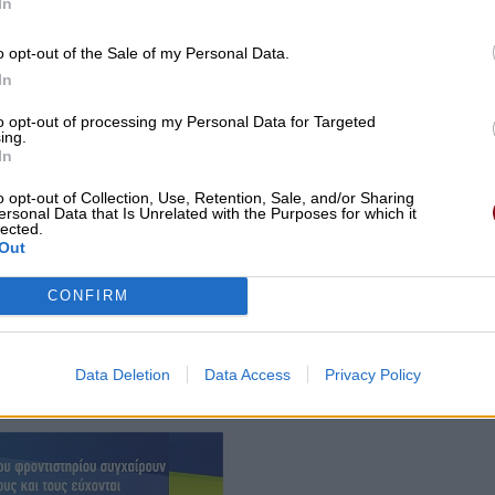
In
o opt-out of the Sale of my Personal Data.
In
to opt-out of processing my Personal Data for Targeted
ing.
In
o opt-out of Collection, Use, Retention, Sale, and/or Sharing
ersonal Data that Is Unrelated with the Purposes for which it
lected.
Out
CONFIRM
 Ευρώπης, η
Γερμανία
, το
Ηνωμένο
Βασίλειο
και η
Data Deletion
Data Access
Privacy Policy