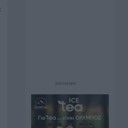
ς
Εορτολόγιο