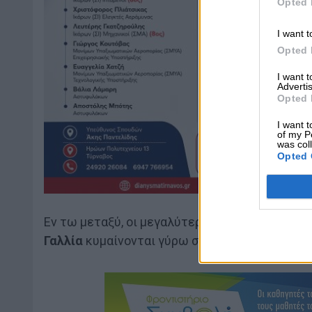
Opted 
I want t
Opted 
I want 
Advertis
Opted 
I want t
of my P
was col
Opted 
Εν τω μεταξύ, οι μεγαλύτερες οικονομίες της
Γαλλία
κυμαίνονται γύρω στα 50.000 $.