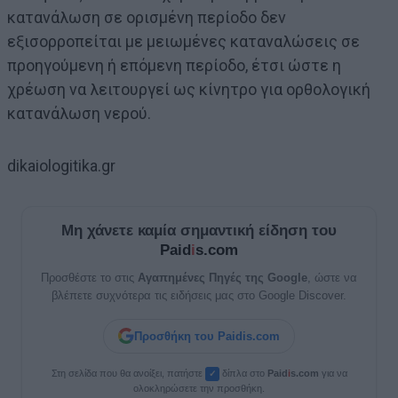
κατανάλωση σε ορισμένη περίοδο δεν
εξισορροπείται με μειωμένες καταναλώσεις σε
προηγούμενη ή επόμενη περίοδο, έτσι ώστε η
χρέωση να λειτουργεί ως κίνητρο για ορθολογική
κατανάλωση νερού.
dikaiologitika.gr
Μη χάνετε καμία σημαντική είδηση του
Paid
i
s.com
Προσθέστε το στις
Αγαπημένες Πηγές της Google
, ώστε να
βλέπετε συχνότερα τις ειδήσεις μας στο Google Discover.
Προσθήκη του Paidis.com
Στη σελίδα που θα ανοίξει, πατήστε
δίπλα στο
Paid
i
s.com
για να
✓
ολοκληρώσετε την προσθήκη.