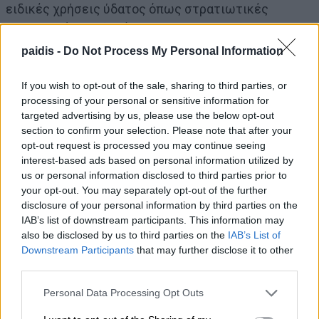
ειδικές χρήσεις ύδατος όπως στρατιωτικές
εγκαταστάσεις, δομές προσωρινής υποδοχής/
φιλοξενίας πολιτών τρίτων χωρών, πυροσβεστική.
paidis -
Do Not Process My Personal Information
If you wish to opt-out of the sale, sharing to third parties, or
Πάροχοι υπηρεσιών ύδατος για ύδρευση ή/και
processing of your personal or sensitive information for
αποχέτευση και επεξεργασία λυμάτων είναι η
targeted advertising by us, please use the below opt-out
ΕΥΔΑΠ ΑΕ, η ΕΥΑΘ ΑΕ, η Εταιρεία Παγίων ΕΥΔΑΠ, η
section to confirm your selection. Please note that after your
opt-out request is processed you may continue seeing
Εταιρεία Παγίων ΕΥΑΘ, οι ΔΕΥΑ, οι ΟΤΑ Α’ βαθμού,
interest-based ads based on personal information utilized by
καθώς και λοιποί φορείς που παρέχουν νερό
us or personal information disclosed to third parties prior to
ύδρευσης στους τελικούς χρήστες.
your opt-out. You may separately opt-out of the further
disclosure of your personal information by third parties on the
IAB’s list of downstream participants. This information may
Τα περιβαλλοντικά τέλη επιβάλλονται στους
also be disclosed by us to third parties on the
IAB’s List of
τελικούς χρήστες, αμέσως μετά την ολοκλήρωση
Downstream Participants
that may further disclose it to other
της πρώτης αναθεώρησης των Σχεδίων
third parties.
Διαχείρισης.
Personal Data Processing Opt Outs