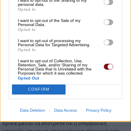
I want to opt-out of the Sharing of my
Τα τιμολόγια προσδιορίζονται από τους
personal data.
Opted In
παρόχους των υπηρεσιών παροχής νερού
ύδρευσης και των υπηρεσιών αποχέτευσης και
I want to opt-out of the Sale of my
Personal Data.
επεξεργασίας λυμάτων (πάγια ή/και
Opted In
ογκομετρική χρέωση) και εγκρίνονται από την
I want to opt-out of processing my
αρμόδια αρχή, σύμφωνα με τις σχετικές
Personal Data for Targeted Advertising.
Opted In
προβλέψεις της κείμενης νομοθεσίας. Ο
προσδιορισμός των τιμολογίων γίνεται κατά
I want to opt-out of Collection, Use,
Retention, Sale, and/or Sharing of my
τρόπο ώστε τα συνολικά έσοδα να καλύπτουν
Personal Data that Is Unrelated with the
Purposes for which it was collected.
το συνολικό κόστος των υπηρεσιών ύδατος
Opted Out
του συγκεκριμένου παρόχου
CONFIRM
Κάθε πάροχος ορίζει περισσότερες της μίας
αύξουσες κλίμακες κατανάλωσης και αντιστοίχως
Data Deletion
Data Access
Privacy Policy
αυξανόμενα κλιμάκια τελών ογκοχρέωσης,
προκειμένου να αποτρέπεται η υπερβολική