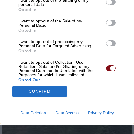
I want to opt-out of the Sharing of my
personal data.
Opted In
I want to opt-out of the Sale of my
Personal Data.
Opted In
▌ΤΕΛΕΥΤΑΙΑ ΝΕΑ
I want to opt-out of processing my
Personal Data for Targeted Advertising.
Opted In
I want to opt-out of Collection, Use,
Retention, Sale, and/or Sharing of my
Personal Data that Is Unrelated with the
Purposes for which it was collected.
Opted Out
CONFIRM
Data Deletion
Data Access
Privacy Policy