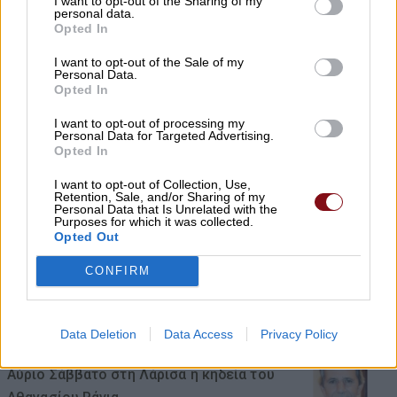
I want to opt-out of the Sharing of my
δημοπράτησης των κολυμβητικών
personal data.
Opted In
δεξαμενών
I want to opt-out of the Sale of my
Personal Data.
07/08/2026 , 21:21
Opted In
I want to opt-out of processing my
Personal Data for Targeted Advertising.
Γ. Καριπίδης: Να ενισχυθούν άμεσα οι
Opted In
υποστελεχωμένες Πυροσβεστικές
I want to opt-out of Collection, Use,
Υπηρεσίες της Π.Ε. Λάρισας
Retention, Sale, and/or Sharing of my
Personal Data that Is Unrelated with the
Purposes for which it was collected.
07/08/2026 , 21:17
Opted Out
CONFIRM
Προσλήψεις επικουρικού νοσηλευτικού
προσωπικού στα Κ.Υ. Αγιάς και Γόννων
07/08/2026 , 21:13
Data Deletion
Data Access
Privacy Policy
Αύριο Σάββατο στη Λάρισα η κηδεία του