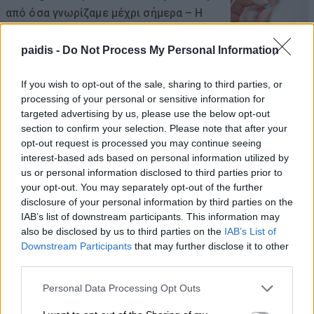
από όσα γνωρίζαμε μέχρι σήμερα – Η
ανακάλυψη που ενθουσιάζει τους
επιστήμονες
paidis -
Do Not Process My Personal Information
06/08/2026 , 10:43
If you wish to opt-out of the sale, sharing to third parties, or
processing of your personal or sensitive information for
Η σχολική τάξη δεν είναι πια η ίδια: Όταν ο
targeted advertising by us, please use the below opt-out
δάσκαλος κουράζεται όχι από τα παιδιά,
section to confirm your selection. Please note that after your
opt-out request is processed you may continue seeing
αλλά από όλα τα υπόλοιπα
interest-based ads based on personal information utilized by
06/08/2026 , 10:00
us or personal information disclosed to third parties prior to
your opt-out. You may separately opt-out of the further
disclosure of your personal information by third parties on the
Μητέρα και γιαγιά φέρονται να
IAB’s list of downstream participants. This information may
δολοφόνησαν τα τέσσερα παιδιά της
also be disclosed by us to third parties on the
IAB’s List of
οικογένειας πριν βάλουν τέλος στη ζωή
Downstream Participants
that may further disclose it to other
third parties.
τους
06/08/2026 , 9:29
Personal Data Processing Opt Outs