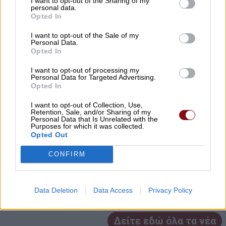
I want to opt-out of the Sharing of my
Θ. Αδαμόπουλος: Μήπως ναρκοθετείται ο
personal data.
Opted In
προϋπολογισμός των επόμενων ετών;
I want to opt-out of the Sale of my
06/08/2026 , 9:29
Personal Data.
Opted In
Η Μητρόπολη δώρισε 40 κράνη μηχανής
I want to opt-out of processing my
στο τμήμα Αμεσης Δράσης της Δ.Α.
Personal Data for Targeted Advertising.
Opted In
Λάρισας
I want to opt-out of Collection, Use,
06/08/2026 , 9:25
Retention, Sale, and/or Sharing of my
Personal Data that Is Unrelated with the
Purposes for which it was collected.
Σύγκρουση ελικοπτέρων στη Ψάθα: «Δεν
Opted Out
υπήρξε τεχνικό πρόβλημα» – Η έρευνα
CONFIRM
στρέφεται πλέον κυρίως στο ζήτημα του
συντονισμού των πτήσεων
Data Deletion
Data Access
Privacy Policy
06/08/2026 , 8:32
Δείτε εδώ όλα τα νέα