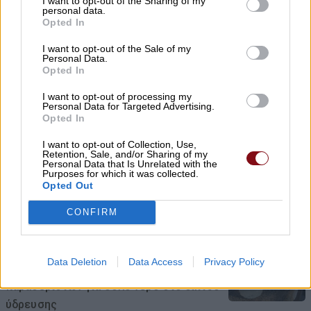
I want to opt-out of the Sharing of my
personal data.
Στη Λάρισα ο αγώνας κυπέλλου Τρίκαλα –
Opted In
ΑΕΛ Novibet
I want to opt-out of the Sale of my
09/08/2026 , 19:48
Personal Data.
Opted In
Στους ορεινούς δήμους ο δήμος
I want to opt-out of processing my
Personal Data for Targeted Advertising.
Ελασσόνας
Opted In
09/08/2026 , 19:07
I want to opt-out of Collection, Use,
Retention, Sale, and/or Sharing of my
Personal Data that Is Unrelated with the
Θάλασσα και πισίνα: Πώς θα
Purposes for which it was collected.
Opted Out
προστατεύσουμε τα αυτιά μας το
καλοκαίρι
CONFIRM
09/08/2026 , 14:44
Data Deletion
Data Access
Privacy Policy
Πλαταμώνας: Ανησυχία κατοίκων και
παραθεριστών για θολό νερό στο δίκτυο
ύδρευσης