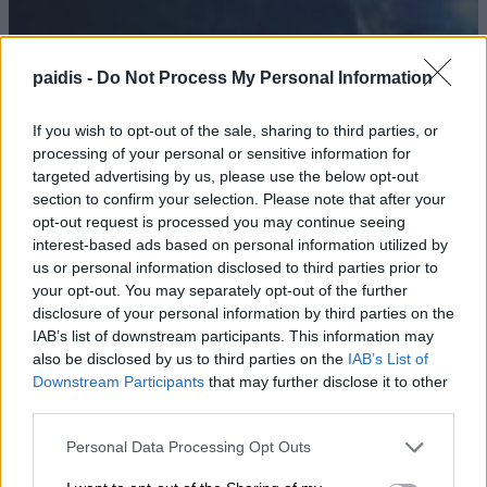
paidis -
Do Not Process My Personal Information
If you wish to opt-out of the sale, sharing to third parties, or
processing of your personal or sensitive information for
Επικίνδυνος λόγω έλλειψης
targeted advertising by us, please use the below opt-out
φωτισμού ο δρόμος Τυρνάβου –
section to confirm your selection. Please note that after your
Αμπελώνα
opt-out request is processed you may continue seeing
interest-based ads based on personal information utilized by
09/08/2026 , 21:05
us or personal information disclosed to third parties prior to
your opt-out. You may separately opt-out of the further
disclosure of your personal information by third parties on the
IAB’s list of downstream participants. This information may
Θλίψη για τον θάνατο του 57χρονου
also be disclosed by us to third parties on the
IAB’s List of
Downstream Participants
that may further disclose it to other
Νικολάου Τσιλιμίγκα – Αύριο Δευτέρα
third parties.
στους Γόννους η κηδεία του
Personal Data Processing Opt Outs
09/08/2026 , 20:19