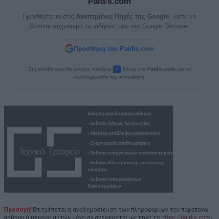
Paid
i
s.com
Προσθέστε το στις
Αγαπημένες Πηγές της Google
, ώστε να
βλέπετε συχνότερα τις ειδήσεις μας στο Google Discover.
Προσθήκη του Paidis.com
Στη σελίδα που θα ανοίξει, πατήστε
δίπλα στο
Paid
i
s.com
για να
✓
ολοκληρώσετε την προσθήκη.
Προσοχή!
Επιτρέπεται η αναδημοσίευση των πληροφοριών του παραπάνω
άρθρου ή μέρους αυτών μόνο αν αναφέρεται ως πηγή το
https://paidis.com/