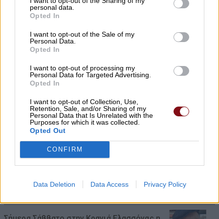
I want to opt-out of the Sharing of my
ΣΥΦΩΕΛ: Χάθηκαν 153,74 εκατ. € για τις
personal data.
μπαταρίες – Μεγάλη απώλεια για τις
Opted In
μικρές επιχειρήσεις
I want to opt-out of the Sale of my
Personal Data.
08/08/2026 , 10:38
Opted In
I want to opt-out of processing my
Κρούσμα λοίμωξης από τον ιό του Δυτ.
Personal Data for Targeted Advertising.
Νείλου στους Γόννους – Θα γίνει
Opted In
ψεκασμός το βράδυ της Δευτέρας
I want to opt-out of Collection, Use,
Retention, Sale, and/or Sharing of my
08/08/2026 , 10:18
Personal Data that Is Unrelated with the
Purposes for which it was collected.
Opted Out
Αυγερινός επανέρχεται κατά Καρυστιανού
και Γρατσία: Πολιτική σπέκουλα,
CONFIRM
παραπληροφόρηση και προσωπικές
επιθέσεις
Data Deletion
Data Access
Privacy Policy
08/08/2026 , 10:18
Σήμερα Σάββατο στην Κρανιά Ελασσόνας η