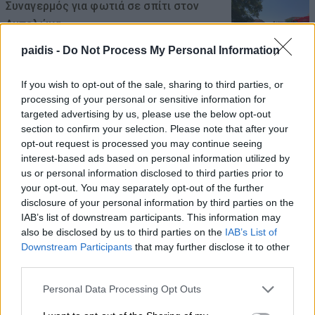
Συναγερμός για φωτιά σε σπίτι στον
Αμπελώνα
08/08/2026 , 12:05
paidis -
Do Not Process My Personal Information
If you wish to opt-out of the sale, sharing to third parties, or
Χρ. Καπετάνος: «Ένα αίτημα 25 ετών
processing of your personal or sensitive information for
γίνεται πράξη. Εξασφαλίστηκε η
targeted advertising by us, please use the below opt-out
χρηματοδότηση 1,2 εκατ. € για το
section to confirm your selection. Please note that after your
Δημοτικό Κτίριο Συκουρίου»
opt-out request is processed you may continue seeing
interest-based ads based on personal information utilized by
08/08/2026 , 10:53
us or personal information disclosed to third parties prior to
your opt-out. You may separately opt-out of the further
«Πόσα θέλεις για το κορίτσι;»: Τουρίστας
disclosure of your personal information by third parties on the
IAB’s list of downstream participants. This information may
στην Κρήτη ζητά… τιμή για να ασελγήσει
also be disclosed by us to third parties on the
IAB’s List of
σε ανήλικη, τι καταγγέλλει ο ιδιοκτήτης
Downstream Participants
that may further disclose it to other
επιχείρησης
third parties.
08/08/2026 , 10:39
Personal Data Processing Opt Outs