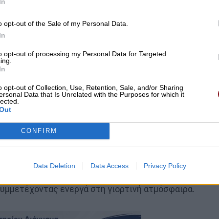
In
o opt-out of the Sale of my Personal Data.
In
to opt-out of processing my Personal Data for Targeted
ing.
In
o opt-out of Collection, Use, Retention, Sale, and/or Sharing
ersonal Data that Is Unrelated with the Purposes for which it
lected.
Out
CONFIRM
η των εκπαιδευτικών τους, παρουσίασαν ένα πλούσιο
, χορευτικά και αναδρομές στις πιο όμορφες στιγμές
Data Deletion
Data Access
Privacy Policy
ρευρισκόμενοι γονείς, συγγενείς και φίλοι
συμμετέχοντας ενεργά στη γιορτινή ατμόσφαιρα.