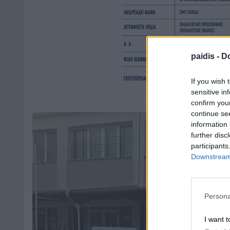
paidis -
Do
If you wish 
sensitive in
confirm you
continue se
information 
further disc
participants
Downstream 
Persona
I want t