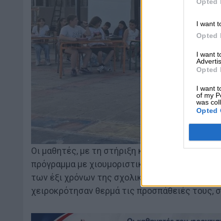
Opted 
I want t
Opted 
I want 
Advertis
Opted 
I want t
of my P
was col
Opted 
Οι μαθητές, με τη στήριξη και την καθοδήγησ
πρόγραμμα με χιουμοριστικά σκετς, τραγούδια
των έξι χρόνων της σχολικής τους ζωής. Οι πα
χειροκρότησαν θερμά τις προσπάθειές τους, 