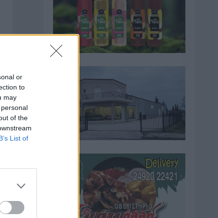
sonal or
ection to
ou may
 personal
out of the
 downstream
B’s List of