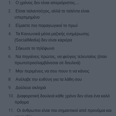
1.
Ο χρόνος δεν είναι απεριόριστος…
2.
Είσαι ταλαντούχος, αλλά το ταλέντο είναι
υπερτιμημένο
3.
Είμαστε πιο παραγωγικοί το πρωί
4.
Τα Κοινωνικά μέσα μαζικής ενημέρωσης
(
Social
Media
) δεν είναι καριέρα
5.
Σήκωσε το τηλέφωνο
6.
Να πηγαίνεις πρώτος, να φεύγεις τελευταίος (όταν
πρωτοπροσλαμβάνεσαι σε δουλειά)
7.
Μην περιμένεις να σου πουν τι να κάνεις
8.
Ανέλαβε την ευθύνη για τα λάθη σου
9.
Δούλευε σκληρά
10.
Διαφορετική δουλειά κάθε χρόνο δεν είναι ένα καλό
πράγμα
11.
Οι άνθρωποι είναι πιο σημαντικοί από προνόμια και