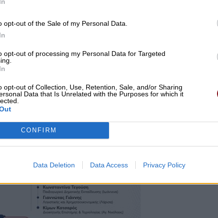
In
, πατήστε
δίπλα στο
Paid
i
s.com
για να
✓
ρώσετε την προσθήκη.
o opt-out of the Sale of my Personal Data.
In
to opt-out of processing my Personal Data for Targeted
ing.
In
o opt-out of Collection, Use, Retention, Sale, and/or Sharing
ersonal Data that Is Unrelated with the Purposes for which it
lected.
Out
CONFIRM
Data Deletion
Data Access
Privacy Policy