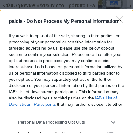
Κάλυψη κενών θέσεων στο Πρότυπο ΓΕΛ
με τέστ δεξιοτήτων
paidis -
Do Not Process My Personal Information
06/08/2026 , 23:33
If you wish to opt-out of the sale, sharing to third parties, or
Συνελήφθη 22χρονος για απόπειρα
processing of your personal or sensitive information for
απάτης σε βάρος Λαρισαίας
targeted advertising by us, please use the below opt-out
section to confirm your selection. Please note that after your
06/08/2026 , 23:25
opt-out request is processed you may continue seeing
interest-based ads based on personal information utilized by
ΠΕΑΕΑ – ΔΣΕ και Ενωση Συντακτών
us or personal information disclosed to third parties prior to
your opt-out. You may separately opt-out of the further
τιμούν τον αγωωνιστή δημοσιογράφο Κ.
disclosure of your personal information by third parties on the
Βιδάλη
IAB’s list of downstream participants. This information may
also be disclosed by us to third parties on the
IAB’s List of
06/08/2026 , 23:19
Downstream Participants
that may further disclose it to other
third parties.
Παραγωγός προσέφερε 2 τόνους
καρπούζια στο Κοινωνικό Παντοπωλείο
Personal Data Processing Opt Outs
06/08/2026 , 23:14