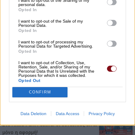
I want to opt-out of the Sharing of my
personal data.
Opted In
Τα υπερηχητικά αεροπλάνα επιστρέφουν
I want to opt-out of the Sale of my
δεκαετίες μετά το Concorde
Personal Data.
Opted In
06/08/2026 , 22:53
I want to opt-out of processing my
Personal Data for Targeted Advertising.
Χρ. Καπετάνος: Τιμή στη μεγάλη γιορτή
Opted In
της Ορθοδοξίας και στις Ένοπλες
I want to opt-out of Collection, Use,
Δυνάμεις
Retention, Sale, and/or Sharing of my
Personal Data that Is Unrelated with the
06/08/2026 , 21:54
Purposes for which it was collected.
Opted Out
Αύριο Παρασκευή στο Δομένικο η κηδεία
CONFIRM
του Αλκιβιάδη Χατζούλη
06/08/2026 , 19:52
Data Deletion
Data Access
Privacy Policy
Στο Anilio Park Festival οι συναυλίες είναι
μόνο η αφορμή!