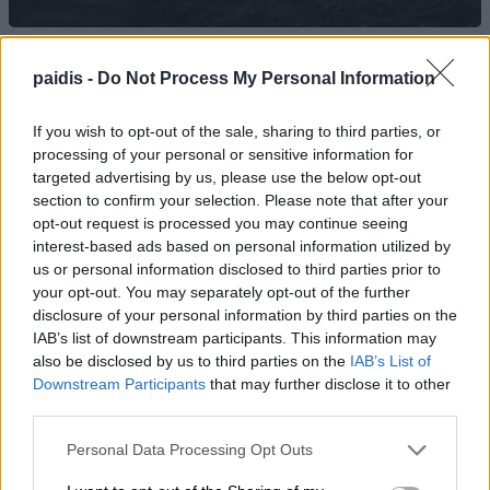
paidis -
Do Not Process My Personal Information
Συναγερμός για φωτιά σε σπίτι στον
Αμπελώνα
If you wish to opt-out of the sale, sharing to third parties, or
08/08/2026 , 12:05
processing of your personal or sensitive information for
targeted advertising by us, please use the below opt-out
section to confirm your selection. Please note that after your
Χρ. Καπετάνος: «Ένα αίτημα 25 ετών
opt-out request is processed you may continue seeing
γίνεται πράξη. Εξασφαλίστηκε η
interest-based ads based on personal information utilized by
χρηματοδότηση 1,2 εκατ. € για το
us or personal information disclosed to third parties prior to
Δημοτικό Κτίριο Συκουρίου»
your opt-out. You may separately opt-out of the further
disclosure of your personal information by third parties on the
08/08/2026 , 10:53
IAB’s list of downstream participants. This information may
also be disclosed by us to third parties on the
IAB’s List of
«Πόσα θέλεις για το κορίτσι;»: Τουρίστας
Downstream Participants
that may further disclose it to other
third parties.
στην Κρήτη ζητά… τιμή για να ασελγήσει
σε ανήλικη, τι καταγγέλλει ο ιδιοκτήτης
Personal Data Processing Opt Outs
επιχείρησης