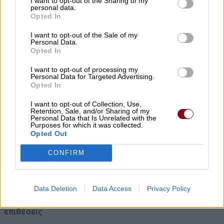
I want to opt-out of the Sharing of my
personal data.
08/08/2026 , 10:39
Opted In
ΣΥΦΩΕΛ: Χάθηκαν 153,74 εκατ. € για τις
I want to opt-out of the Sale of my
Personal Data.
μπαταρίες – Μεγάλη απώλεια για τις
Opted In
μικρές επιχειρήσεις
I want to opt-out of processing my
Personal Data for Targeted Advertising.
08/08/2026 , 10:38
Opted In
Κρούσμα λοίμωξης από τον ιό του Δυτ.
I want to opt-out of Collection, Use,
Retention, Sale, and/or Sharing of my
Νείλου στους Γόννους – Θα γίνει
Personal Data that Is Unrelated with the
Purposes for which it was collected.
ψεκασμός το βράδυ της Δευτέρας
Opted Out
08/08/2026 , 10:18
CONFIRM
Αυγερινός επανέρχεται κατά Καρυστιανού
και Γρατσία: Πολιτική σπέκουλα,
Data Deletion
Data Access
Privacy Policy
παραπληροφόρηση και προσωπικές
επιθέσεις