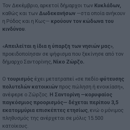
Τον Δεκέμβριο, αρκετοί δήμαρχοι των
Κυκλάδων,
καθώς και των
Δωδεκανήσων
—στα οποία ανήκουν
η Ρόδος και η Κως—
κρούουν τον κώδωνα του
κινδύνου
.
«
Απειλείται η ίδια η ύπαρξη των νησιών μας
»,
προειδοποίησαν σε ψήφισμα που ξεκίνησε από τον
δήμαρχο Σαντορίνης,
Νίκο Ζώρζο.
Ο
τουρισμός
έχει μετατραπεί «σε πεδίο
φύτευσης
πολυτελών κατοικιών
προς πώληση ή ενοικίαση»,
ανέφερε ο Ζώρζος.
Η Σαντορίνη —κορυφαίος
παγκόσμιος προορισμός— δέχεται περίπου 3,5
εκατομμύρια επισκέπτες ετησίως
, ενώ ο μόνιμος
πληθυσμός της ανέρχεται σε μόλις 15.500
κατοίκους.