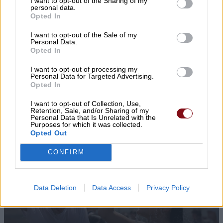
I want to opt-out of the Sharing of my
Κοινοποιήστε:
personal data.
Opted In
Facebook
X
I want to opt-out of the Sale of my
Personal Data.
Opted In
I want to opt-out of processing my
▌ΤΑ ΠΙΟ ΔΗΜΟΦΙΛΗ
Personal Data for Targeted Advertising.
Opted In
ΣΗΜΕΡΑ
I want to opt-out of Collection, Use,
Retention, Sale, and/or Sharing of my
Personal Data that Is Unrelated with the
Purposes for which it was collected.
Opted Out
CONFIRM
Data Deletion
Data Access
Privacy Policy