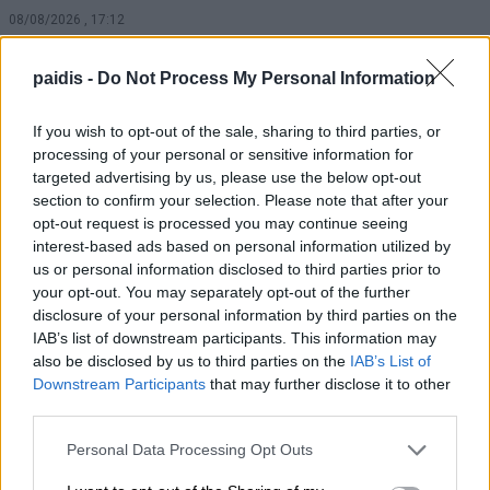
08/08/2026 , 17:12
Τι σχέση έχουν μια αγελάδα, μια ζέβρα και
paidis -
Do Not Process My Personal Information
μια μύγα; Το παράξενο πείραμα που
If you wish to opt-out of the sale, sharing to third parties, or
έδωσε την απάντηση
processing of your personal or sensitive information for
08/08/2026 , 15:47
targeted advertising by us, please use the below opt-out
section to confirm your selection. Please note that after your
opt-out request is processed you may continue seeing
Η Ελλάδα χάνει το τρένο των startups:
interest-based ads based on personal information utilized by
Εκτός top 50 την ώρα που Κύπρος,
us or personal information disclosed to third parties prior to
Τουρκία, Ρουμανία, Βουλγαρία, Βόρεια
your opt-out. You may separately opt-out of the further
Μακεδονία και Αλβανία επιταχύνουν
disclosure of your personal information by third parties on the
IAB’s list of downstream participants. This information may
08/08/2026 , 12:40
also be disclosed by us to third parties on the
IAB’s List of
Downstream Participants
that may further disclose it to other
third parties.
Συναγερμός για φωτιά σε σπίτι στον
Αμπελώνα
Personal Data Processing Opt Outs
08/08/2026 , 12:05