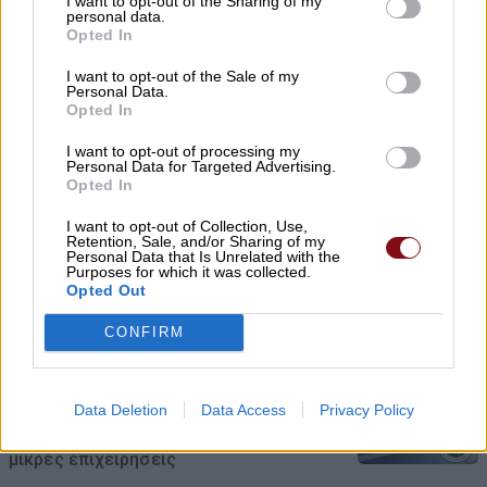
I want to opt-out of the Sharing of my
personal data.
Opted In
Χρ. Καπετάνος: «Ένα αίτημα 25 ετών
γίνεται πράξη. Εξασφαλίστηκε η
I want to opt-out of the Sale of my
Personal Data.
χρηματοδότηση 1,2 εκατ. € για το
Opted In
Δημοτικό Κτίριο Συκουρίου»
I want to opt-out of processing my
Personal Data for Targeted Advertising.
08/08/2026 , 10:53
Opted In
«Πόσα θέλεις για το κορίτσι;»: Τουρίστας
I want to opt-out of Collection, Use,
Retention, Sale, and/or Sharing of my
στην Κρήτη ζητά… τιμή για να ασελγήσει
Personal Data that Is Unrelated with the
Purposes for which it was collected.
σε ανήλικη, τι καταγγέλλει ο ιδιοκτήτης
Opted Out
επιχείρησης
CONFIRM
08/08/2026 , 10:39
ΣΥΦΩΕΛ: Χάθηκαν 153,74 εκατ. € για τις
Data Deletion
Data Access
Privacy Policy
μπαταρίες – Μεγάλη απώλεια για τις
μικρές επιχειρήσεις