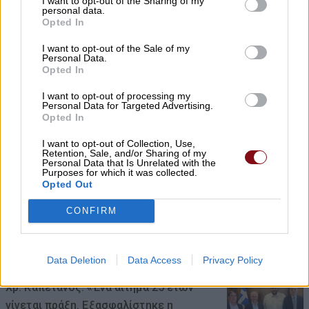
I want to opt-out of the Sharing of my
personal data.
αδειοδωρόσημο Αυγούστου
Opted In
08/08/2026 , 18:42
I want to opt-out of the Sale of my
Personal Data.
Opted In
Τι σχέση έχουν μια αγελάδα, μια ζέβρα και
μια μύγα; Το παράξενο πείραμα που
I want to opt-out of processing my
Personal Data for Targeted Advertising.
έδωσε την απάντηση
Opted In
08/08/2026 , 15:47
I want to opt-out of Collection, Use,
Retention, Sale, and/or Sharing of my
Personal Data that Is Unrelated with the
Purposes for which it was collected.
Η Ελλάδα χάνει το τρένο των startups:
Opted Out
Εκτός top 50 την ώρα που Κύπρος,
Τουρκία, Ρουμανία, Βουλγαρία, Βόρεια
CONFIRM
Μακεδονία και Αλβανία επιταχύνουν
08/08/2026 , 12:40
Data Deletion
Data Access
Privacy Policy
Χρ. Καπετάνος: «Ένα αίτημα 25 ετών
γίνεται πράξη. Εξασφαλίστηκε η