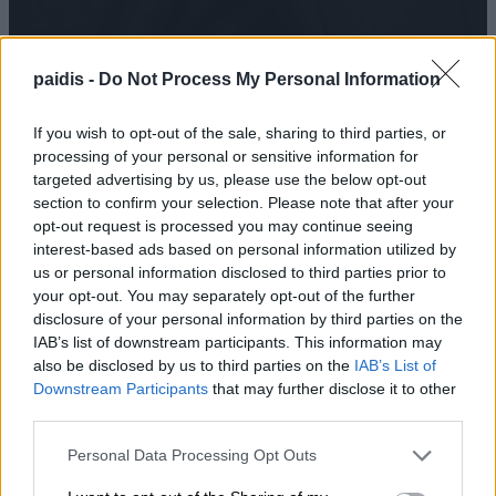
Αγοράζουμε όπλα, όχι όμως εθνική
paidis -
Do Not Process My Personal Information
αυτονομία
If you wish to opt-out of the sale, sharing to third parties, or
08/08/2026 , 23:57
processing of your personal or sensitive information for
targeted advertising by us, please use the below opt-out
section to confirm your selection. Please note that after your
opt-out request is processed you may continue seeing
Μ. Χαρακόπουλος: Ο ΕΛΓΑ αδυνατεί να
interest-based ads based on personal information utilized by
us or personal information disclosed to third parties prior to
εντάξει σε ΚΟΕ τα βιολογικά μήλα
your opt-out. You may separately opt-out of the further
08/08/2026 , 19:16
disclosure of your personal information by third parties on the
IAB’s list of downstream participants. This information may
also be disclosed by us to third parties on the
IAB’s List of
Ξεκίνησε ο φωτογραφικός διαγωνισμός
Downstream Participants
that may further disclose it to other
«TLOUPAS PATH 2026»
third parties.
08/08/2026 , 18:59
Personal Data Processing Opt Outs
Το Συνδικάτο Οικοδόμων για το