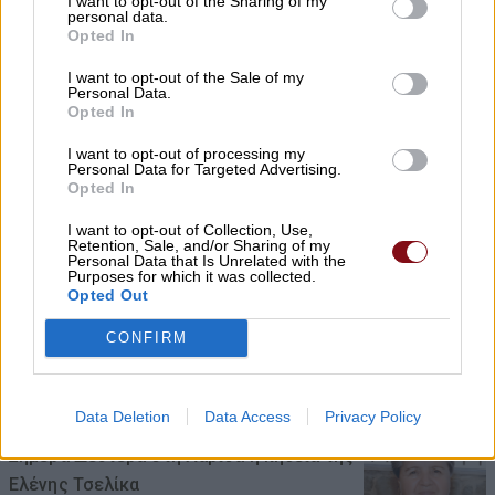
I want to opt-out of the Sharing of my
personal data.
Μουσιάρης»
Opted In
10/08/2026 , 9:10
I want to opt-out of the Sale of my
Personal Data.
Opted In
Κλειστά από σήμερα το Μανάβικο «Από το
χωράφι στο ράφι» στον Αμπελώνα
I want to opt-out of processing my
Personal Data for Targeted Advertising.
Opted In
10/08/2026 , 8:42
I want to opt-out of Collection, Use,
Retention, Sale, and/or Sharing of my
Personal Data that Is Unrelated with the
Purposes for which it was collected.
Πέθανε ο σπουδαίος ηθοποιός Νίκος
Opted Out
Καλογερόπουλος σε ηλικία 74 ετών
CONFIRM
10/08/2026 , 8:15
Data Deletion
Data Access
Privacy Policy
Σήμερα Δευτέρα στη Λάρισα η κηδεία της
Ελένης Τσελίκα