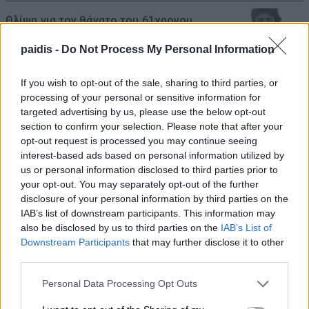
Θλίψη για τον θάνατο του 61χρονου
Βασίλειου Ρζούλη – Σήμερα Δευτέρα
paidis -
Do Not Process My Personal Information
στους Γόννους η κηδεία του
10/08/2026 , 10:30
If you wish to opt-out of the sale, sharing to third parties, or
processing of your personal or sensitive information for
targeted advertising by us, please use the below opt-out
Ασυναγώνιστες προσφορές ενόψει
section to confirm your selection. Please note that after your
δεκαπενταύγουστου στο κρεοπωλείο
opt-out request is processed you may continue seeing
Καρέλας στον Τύρναβο
interest-based ads based on personal information utilized by
us or personal information disclosed to third parties prior to
10/08/2026 , 10:09
your opt-out. You may separately opt-out of the further
disclosure of your personal information by third parties on the
Ανακοίνωση της ΕΛΜΕ Ν. Λάρισας για τη
IAB’s list of downstream participants. This information may
also be disclosed by us to third parties on the
IAB’s List of
σύλληψη του προέδρου του Ε.Κ.Λ.
Downstream Participants
that may further disclose it to other
10/08/2026 , 9:46
third parties.
Personal Data Processing Opt Outs
Νέες κερκίδες στο γήπεδο ποδοσφαίρου
του πυρήνα «Κουκουλίτσιος –