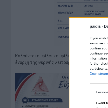
paidis -
Do
If you wish 
sensitive in
confirm you
continue se
Καλούνται οι φίλοι και φίλες του συλλόγου να
information 
έναρξη της θερινής λειτουργίας της ανοιχτής 
further disc
participants
Downstream 
Persona
I want t