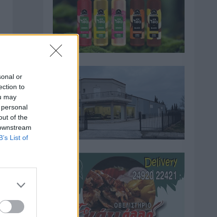
sonal or
ection to
ou may
 personal
out of the
 downstream
B’s List of