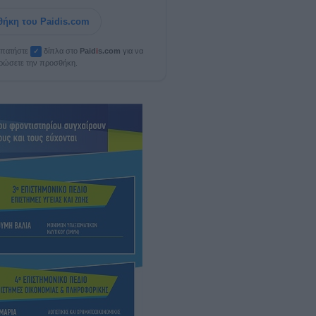
ήκη του Paidis.com
, πατήστε
δίπλα στο
Paid
i
s.com
για να
✓
ρώσετε την προσθήκη.