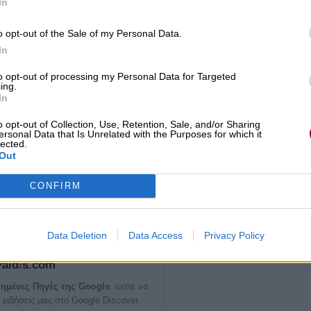
In
o opt-out of the Sale of my Personal Data.
In
to opt-out of processing my Personal Data for Targeted
ing.
In
o opt-out of Collection, Use, Retention, Sale, and/or Sharing
ersonal Data that Is Unrelated with the Purposes for which it
lected.
Out
CONFIRM
Data Deletion
Data Access
Privacy Policy
ία σημαντική είδηση του
Paid
i
s.com
ημένες Πηγές της Google
, ώστε να
 ειδήσεις μας στο Google Discover.