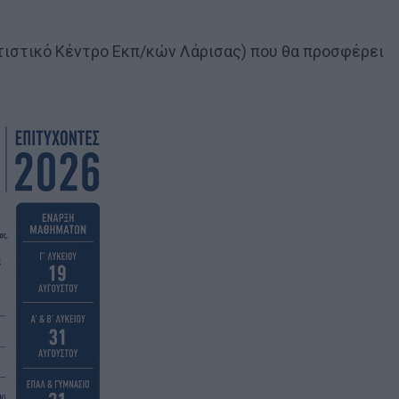
ιτιστικό Κέντρο Εκπ/κών Λάρισας) που θα προσφέρει