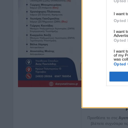
Opted 
I want t
Opted 
I want 
Advertis
Opted 
I want t
of my P
was col
Opted 
Μη χάνετε καμ
Προσθέστε το στις
Αγαπ
βλέπετε συχνότερα τις