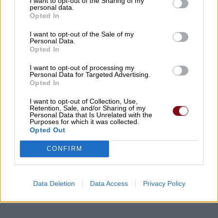
I want to opt-out of the Sharing of my
personal data.
Opted In
I want to opt-out of the Sale of my
Personal Data.
Opted In
Προσοχή!
Επιτρέπεται η αναδημοσίευση των πληροφοριών του παραπάνω
I want to opt-out of processing my
άρθρου ή μέρους αυτών μόνο αν αναφέρεται ως πηγή το
https://paidis.com/
Personal Data for Targeted Advertising.
και υπάρχει ενεργός σύνδεσμος.
Opted In
I want to opt-out of Collection, Use,
Retention, Sale, and/or Sharing of my
Personal Data that Is Unrelated with the
Purposes for which it was collected.
Opted Out
CONFIRM
Κοινοποιήστε:
Data Deletion
Data Access
Privacy Policy
Facebook
X