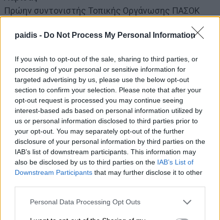
Πρώην συντονιστής Τοπικής Οργάνωσης ΠΑΣΟΚ
Επαρχίας Φαρσάλων
paidis -
Do Not Process My Personal Information
If you wish to opt-out of the sale, sharing to third parties, or
Μη χάνετε καμία σημαντική είδηση του
processing of your personal or sensitive information for
Paid
i
s.com
targeted advertising by us, please use the below opt-out
Προσθέστε το στις
Αγαπημένες Πηγές της Google
, ώστε να
section to confirm your selection. Please note that after your
βλέπετε συχνότερα τις ειδήσεις μας στο Google Discover.
opt-out request is processed you may continue seeing
interest-based ads based on personal information utilized by
Προσθήκη του Paidis.com
us or personal information disclosed to third parties prior to
your opt-out. You may separately opt-out of the further
Στη σελίδα που θα ανοίξει, πατήστε
δίπλα στο
Paid
i
s.com
για να
✓
disclosure of your personal information by third parties on the
ολοκληρώσετε την προσθήκη.
IAB’s list of downstream participants. This information may
also be disclosed by us to third parties on the
IAB’s List of
Downstream Participants
that may further disclose it to other
third parties.
Personal Data Processing Opt Outs