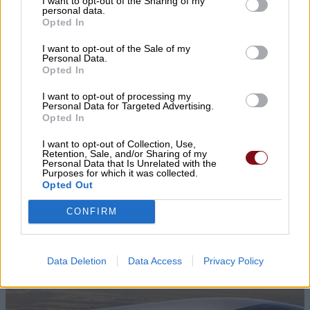
I want to opt-out of the Sharing of my
personal data.
Opted In
▌ΤΕΛΕΥΤΑΙΑ ΝΕΑ
I want to opt-out of the Sale of my
Personal Data.
Opted In
I want to opt-out of processing my
Personal Data for Targeted Advertising.
Opted In
I want to opt-out of Collection, Use,
Retention, Sale, and/or Sharing of my
Personal Data that Is Unrelated with the
Purposes for which it was collected.
Opted Out
CONFIRM
Data Deletion
Data Access
Privacy Policy