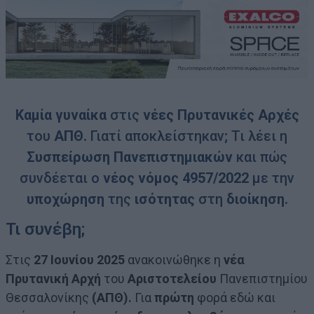
Καμία γυναίκα
στις
νέες Πρυτανικές Αρχές
του
ΑΠΘ.
Γιατί αποκλείστηκαν; Τι λέει η
Συσπείρωση Πανεπιστημιακών
και πώς
συνδέεται ο
νέος νόμος 4957/2022
με την
υποχώρηση
της
ισότητας
στη
διοίκηση.
Τι συνέβη;
Στις
27 Ιουνίου 2025
ανακοινώθηκε η
νέα
Πρυτανική Αρχή
του
Αριστοτελείου
Πανεπιστημίου
Θεσσαλονίκης
(ΑΠΘ).
Για
πρώτη
φορά εδώ και