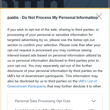
paidis -
Do Not Process My Personal Information
If you wish to opt-out of the sale, sharing to third parties, or
processing of your personal or sensitive information for
targeted advertising by us, please use the below opt-out
section to confirm your selection. Please note that after your
opt-out request is processed you may continue seeing
interest-based ads based on personal information utilized by
Δείτε που θα γίνει διακοπή ρεύματος
us or personal information disclosed to third parties prior to
your opt-out. You may separately opt-out of the further
σήμερα Σάββατο και αύριο Κυριακή
disclosure of your personal information by third parties on the
IAB’s list of downstream participants. This information may
08/08/2026 , 9:01
also be disclosed by us to third parties on the
IAB’s List of
Downstream Participants
that may further disclose it to other
third parties.
Δύο ξεχωριστές εκδηλώσεις από τον
Personal Data Processing Opt Outs
Πολιτιστικό Σύλλογο Κουτσουπιάς την