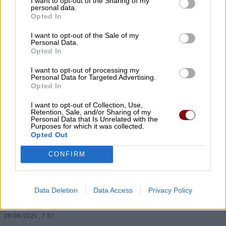
Κυριακή 9 Αυγούστου
I want to opt-out of the Sharing of my
personal data.
Opted In
08/08/2026 , 8:54
I want to opt-out of the Sale of my
Personal Data.
Ε. Λιακούλη: Το σκάνδαλο των
Opted In
υποκλοπών δεν μπορεί να μείνει στο
σκοτάδι ενός αρχείου
I want to opt-out of processing my
Personal Data for Targeted Advertising.
Opted In
08/08/2026 , 8:22
I want to opt-out of Collection, Use,
Retention, Sale, and/or Sharing of my
Σήμερα Σάββατο στη Λάρισα η κηδεία του
Personal Data that Is Unrelated with the
Purposes for which it was collected.
Βασιλείου Ζμπήτα
Opted Out
08/08/2026 , 8:12
CONFIRM
Β. Κόκκαλης: Μια ψηφιακή εφαρμογή δεν
σβήνει τις κυβερνητικές ευθύνες – Το
Data Deletion
Data Access
Privacy Policy
σκάνδαλο των βοσκοτόπων συνεχίζεται!
08/08/2026 , 7:57