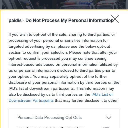
paidis -
Do Not Process My Personal Information
Ταϊλάνδη: 14χρονος άνοιξε πυρ σε σχολείο –
Σκότωσε 5 εκπαιδευτικούς και τους
If you wish to opt-out of the sale, sharing to third parties, or
παππούδες του
processing of your personal or sensitive information for
targeted advertising by us, please use the below opt-out
section to confirm your selection. Please note that after your
opt-out request is processed you may continue seeing
interest-based ads based on personal information utilized by
us or personal information disclosed to third parties prior to
your opt-out. You may separately opt-out of the further
disclosure of your personal information by third parties on the
IAB’s list of downstream participants. This information may
also be disclosed by us to third parties on the
IAB’s List of
Εορτασμός της Μεταμόρφωσης στο «χωριό
Downstream Participants
that may further disclose it to other
των Λαρισαίων» στην Ουγκάντα με νέα
third parties.
ομαδική βάπτιση
Personal Data Processing Opt Outs