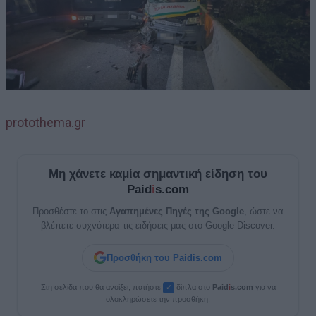
protothema.gr
Μη χάνετε καμία σημαντική είδηση του
Paid
i
s.com
Προσθέστε το στις
Αγαπημένες Πηγές της Google
, ώστε να
βλέπετε συχνότερα τις ειδήσεις μας στο Google Discover.
Προσθήκη του Paidis.com
Στη σελίδα που θα ανοίξει, πατήστε
δίπλα στο
Paid
i
s.com
για να
✓
ολοκληρώσετε την προσθήκη.