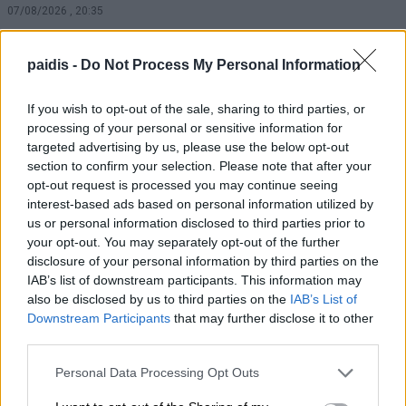
07/08/2026 , 20:35
Εορτασμός της Μεταμόρφωσης στο
paidis -
Do Not Process My Personal Information
«χωριό των Λαρισαίων» στην Ουγκάντα
με νέα ομαδική βάπτιση
If you wish to opt-out of the sale, sharing to third parties, or
processing of your personal or sensitive information for
07/08/2026 , 20:17
targeted advertising by us, please use the below opt-out
section to confirm your selection. Please note that after your
opt-out request is processed you may continue seeing
Αύριο Σάββατο στη Γιάννουλη η κηδεία
interest-based ads based on personal information utilized by
του Αθανασίου Σκόδρα
us or personal information disclosed to third parties prior to
your opt-out. You may separately opt-out of the further
07/08/2026 , 15:06
disclosure of your personal information by third parties on the
IAB’s list of downstream participants. This information may
Δηλώσεις συμμετοχής για τα
also be disclosed by us to third parties on the
IAB’s List of
Masterclasses στη Γιορτή Κρασιού
Downstream Participants
that may further disclose it to other
Αμπελώνα 2026
third parties.
07/08/2026 , 14:44
Personal Data Processing Opt Outs