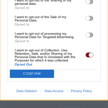
I want to opt-out of the Sharing of my
Τουρκία, Σαουδική Αραβία, και Πακιστάν
personal data.
Opted In
προχωρούν σε κοινή αμυντική συμφωνία
I want to opt-out of the Sale of my
07/08/2026 , 14:01
Personal Data.
Opted In
Τα Φάρσαλα τρέχουν ξανά στα χνάρια του
I want to opt-out of processing my
Αχιλλέα – Στις 27 Σεπτεμβρίου ο 12ος
Personal Data for Targeted Advertising.
Opted In
Αχίλλειος Άθλος
I want to opt-out of Collection, Use,
07/08/2026 , 12:09
Retention, Sale, and/or Sharing of my
Personal Data that Is Unrelated with the
Purposes for which it was collected.
Opted Out
Δείτε εδώ όλα τα νέα
CONFIRM
Data Deletion
Data Access
Privacy Policy