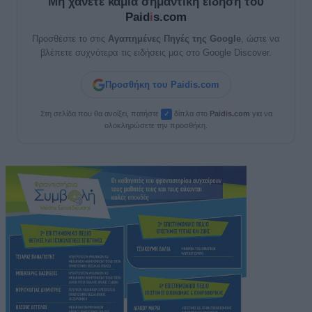
Μη χάνετε καμία σημαντική είδηση του
Paid
i
s.com
Προσθέστε το στις
Αγαπημένες Πηγές της Google
, ώστε να
βλέπετε συχνότερα τις ειδήσεις μας στο Google Discover.
Προσθήκη του Paidis.com
Στη σελίδα που θα ανοίξει, πατήστε
δίπλα στο
Paid
i
s.com
για να
✓
ολοκληρώσετε την προσθήκη.