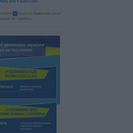
ήκη του Paidis.com
, πατήστε
δίπλα στο
Paid
i
s.com
για να
✓
ρώσετε την προσθήκη.