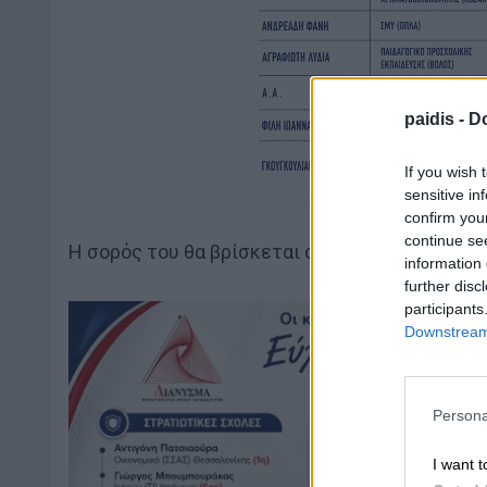
paidis -
Do
If you wish 
sensitive in
confirm you
continue se
Η σορός του θα βρίσκεται στην εκκλησία στις 1
information 
further disc
participants
Downstream 
Persona
I want t