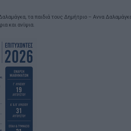
Δαλαμάγκα, τα παιδιά τους Δημήτριο – Αννα Δαλαμάγκα
ια και ανίψια.