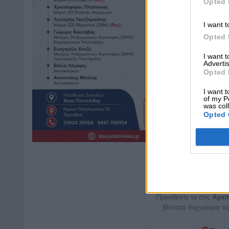
Opted 
I want t
Opted 
I want 
Advertis
Opted 
I want t
of my P
was col
Opted 
Μη χάνετε καμ
Προσθέστε το στις
Αγαπ
βλέπετε συχνότερα τις