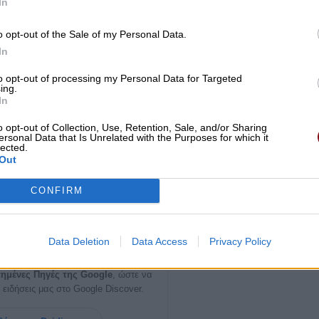
In
o opt-out of the Sale of my Personal Data.
In
to opt-out of processing my Personal Data for Targeted
ing.
In
o opt-out of Collection, Use, Retention, Sale, and/or Sharing
ersonal Data that Is Unrelated with the Purposes for which it
lected.
Out
CONFIRM
ία σημαντική είδηση του
Data Deletion
Data Access
Privacy Policy
Paid
i
s.com
ημένες Πηγές της Google
, ώστε να
 ειδήσεις μας στο Google Discover.