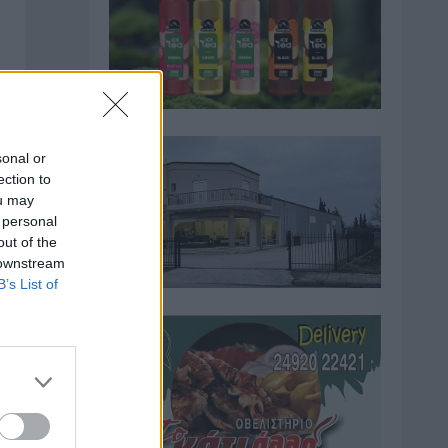
sonal or
ection to
ou may
 personal
out of the
 downstream
B’s List of