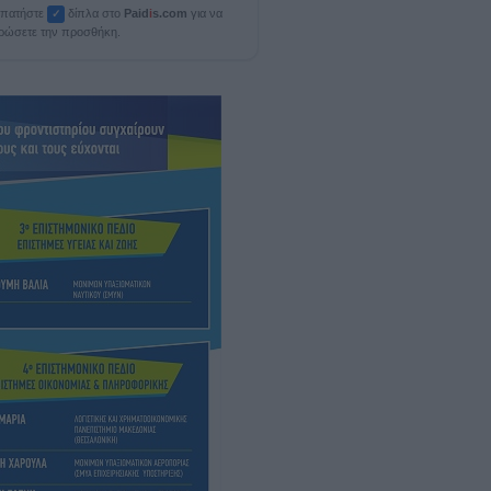
, πατήστε
δίπλα στο
Paid
i
s.com
για να
✓
ρώσετε την προσθήκη.