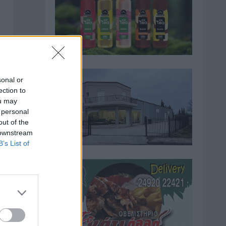
sonal or
ection to
ou may
 personal
out of the
 downstream
B’s List of