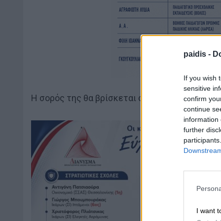
paidis -
Do
If you wish 
sensitive in
Η σορός της θα βρίσκεται στην εκκλησία στις 1
confirm you
continue se
information 
further disc
participants
Downstream 
Persona
I want t