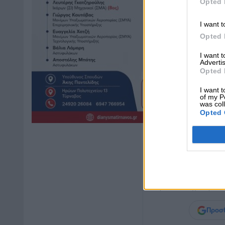
Opted 
I want t
Opted 
I want 
Advertis
Opted 
I want t
of my P
was col
Opted 
Μη χάνετε καμ
Προσθέστε το στις
Αγαπ
βλέπετε συχνότερα τις
Προσθ