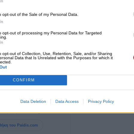
In
o opt-out of the Sale of my Personal Data.
In
to opt-out of processing my Personal Data for Targeted
ing.
In
o opt-out of Collection, Use, Retention, Sale, and/or Sharing
ersonal Data that Is Unrelated with the Purposes for which it
lected.
Out
CONFIRM
ία σημαντική είδηση του
Paid
i
s.com
Data Deletion
Data Access
Privacy Policy
ημένες Πηγές της Google
, ώστε να
 ειδήσεις μας στο Google Discover.
ήκη του Paidis.com