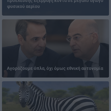
προέλευσης εξερράγη κοντά σε μεγάλο αγωγό
φυσικού αερίου
Αγοράζουμε όπλα, όχι όμως εθνική αυτονομία