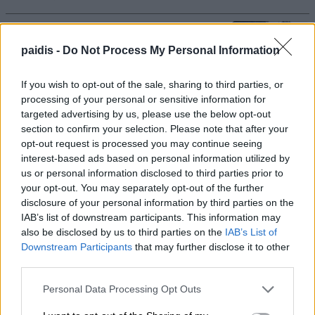
Τροχαίο με τραυματίες αστυνομικούς –
paidis -
Do Not Process My Personal Information
Εκσφενδονίστηκαν από τη μοτοσικλέτα
τους
If you wish to opt-out of the sale, sharing to third parties, or
09/08/2026 , 10:14
processing of your personal or sensitive information for
targeted advertising by us, please use the below opt-out
section to confirm your selection. Please note that after your
Χρ. Κέλλας: Σημαντικοί πόροι για την
opt-out request is processed you may continue seeing
κτηνοτροφία και το 2026
interest-based ads based on personal information utilized by
us or personal information disclosed to third parties prior to
09/08/2026 , 9:45
your opt-out. You may separately opt-out of the further
disclosure of your personal information by third parties on the
Νυχθημερόν ανοιχτά τα φώτα του
IAB’s list of downstream participants. This information may
δημοτικού φωτισμού σε Τύρναβο,
also be disclosed by us to third parties on the
IAB’s List of
Γιάννουλη, Αμπελώνα, Βρυότοπο και
Downstream Participants
that may further disclose it to other
third parties.
Δένδρα λόγω βλάβης του ΔΕΔΔΗΕ
Personal Data Processing Opt Outs
09/08/2026 , 9:36