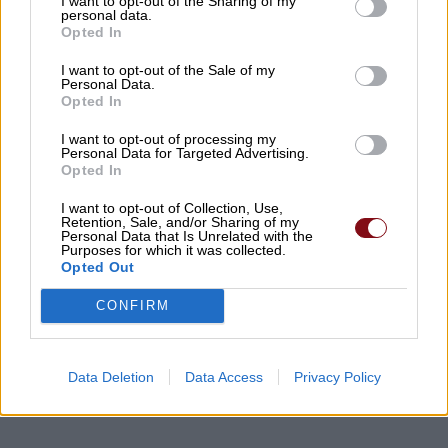
I want to opt-out of the Sharing of my
personal data.
Απίστευτη ιστορία στην Ελλάδα – Πώς μια
Opted In
μπάλα ταξίδεψε στη θάλασσα 80 μίλια για
να κρατήσει ζωντανό έναν 30χρονο
I want to opt-out of the Sale of my
Personal Data.
Opted In
09/08/2026 , 9:25
I want to opt-out of processing my
Personal Data for Targeted Advertising.
Διπλασιάζονται οι ανατιθέμενες εκτάσεις
Opted In
πρασίνου στη Λάρισα – Συνολικά 1.120
στρέμματα υπό τη φροντίδα και επίβλεψη
I want to opt-out of Collection, Use,
Retention, Sale, and/or Sharing of my
του Δήμου Λαρισαίων
Personal Data that Is Unrelated with the
Purposes for which it was collected.
Opted Out
09/08/2026 , 9:09
CONFIRM
Δείτε εδώ όλα τα νέα
Data Deletion
Data Access
Privacy Policy