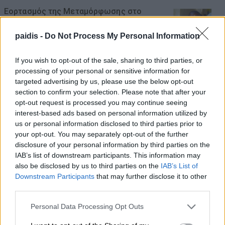
Εορτασμός της Μεταμόρφωσης στο
«χωριό των Λαρισαίων» στην Ουγκάντα
paidis -
Do Not Process My Personal Information
με νέα ομαδική βάπτιση
07/08/2026 , 20:17
If you wish to opt-out of the sale, sharing to third parties, or
processing of your personal or sensitive information for
targeted advertising by us, please use the below opt-out
Θύματα φάρσας εκπαιδευτικός και
section to confirm your selection. Please note that after your
καταστηματάρχες στον Αμπελώνα
opt-out request is processed you may continue seeing
07/08/2026 , 19:40
interest-based ads based on personal information utilized by
us or personal information disclosed to third parties prior to
your opt-out. You may separately opt-out of the further
Αύριο Σάββατο στη Γιάννουλη η κηδεία
disclosure of your personal information by third parties on the
του Αθανασίου Σκόδρα
IAB’s list of downstream participants. This information may
also be disclosed by us to third parties on the
IAB’s List of
07/08/2026 , 15:06
Downstream Participants
that may further disclose it to other
third parties.
Δηλώσεις συμμετοχής για τα
Personal Data Processing Opt Outs
Masterclasses στη Γιορτή Κρασιού
Αμπελώνα 2026