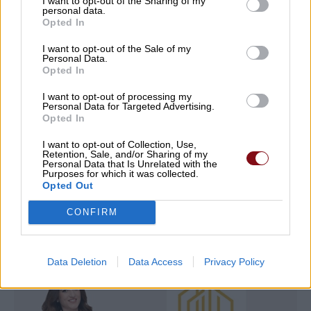
I want to opt-out of the Sharing of my
personal data.
07/08/2026 , 14:44
Opted In
I want to opt-out of the Sale of my
Τουρκία, Σαουδική Αραβία, και Πακιστάν
Personal Data.
Opted In
προχωρούν σε κοινή αμυντική συμφωνία
I want to opt-out of processing my
07/08/2026 , 14:01
Personal Data for Targeted Advertising.
Opted In
Δείτε εδώ όλα τα νέα
I want to opt-out of Collection, Use,
Retention, Sale, and/or Sharing of my
Personal Data that Is Unrelated with the
Purposes for which it was collected.
Opted Out
CONFIRM
Data Deletion
Data Access
Privacy Policy