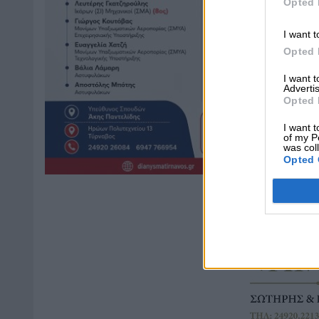
Opted 
I want t
Opted 
I want 
Advertis
Opted 
I want t
of my P
was col
Opted 