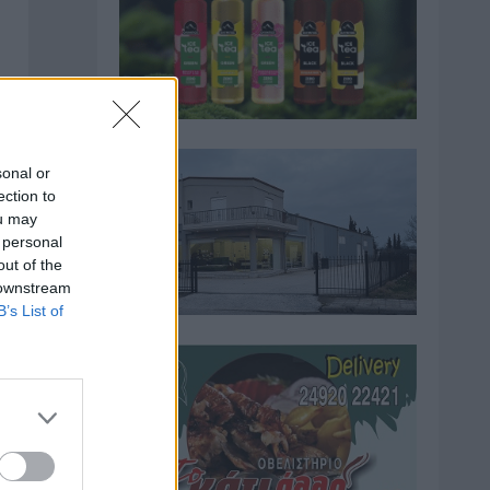
sonal or
ection to
ou may
 personal
out of the
 downstream
B’s List of