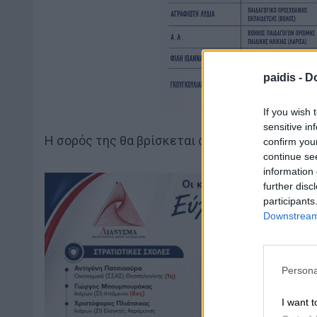
paidis -
Do
If you wish 
sensitive in
Η σορός της θα βρίσκεται στην εκκλησία στις 1
confirm you
continue se
information 
further disc
participants
Downstream 
Persona
I want t