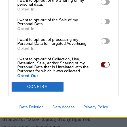
I want to opt-out of the Sharing of my
οικογένειας πριν βάλουν τέλος στη ζωή
personal data.
τους
Opted In
06/08/2026 , 9:29
I want to opt-out of the Sale of my
Personal Data.
Opted In
Θ. Αδαμόπουλος: Μήπως ναρκοθετείται ο
I want to opt-out of processing my
προϋπολογισμός των επόμενων ετών;
Personal Data for Targeted Advertising.
Opted In
06/08/2026 , 9:29
I want to opt-out of Collection, Use,
Retention, Sale, and/or Sharing of my
Η Μητρόπολη δώρισε 40 κράνη μηχανής
Personal Data that Is Unrelated with the
Purposes for which it was collected.
στο τμήμα Αμεσης Δράσης της Δ.Α.
Opted Out
Λάρισας
CONFIRM
06/08/2026 , 9:25
Σύγκρουση ελικοπτέρων στη Ψάθα: «Δεν
Data Deletion
Data Access
Privacy Policy
υπήρξε τεχνικό πρόβλημα» – Η έρευνα
στρέφεται πλέον κυρίως στο ζήτημα του
συντονισμού των πτήσεων