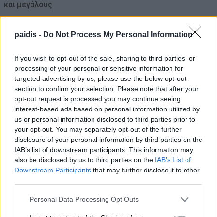
και μεγάλους
06/08/2026 , 11:10
paidis -
Do Not Process My Personal Information
Το Viagra ίσως κάνει πολύ περισσότερα
If you wish to opt-out of the sale, sharing to third parties, or
από όσα γνωρίζαμε μέχρι σήμερα – Η
processing of your personal or sensitive information for
ανακάλυψη που ενθουσιάζει τους
targeted advertising by us, please use the below opt-out
επιστήμονες
section to confirm your selection. Please note that after your
opt-out request is processed you may continue seeing
06/08/2026 , 10:43
interest-based ads based on personal information utilized by
us or personal information disclosed to third parties prior to
Η σχολική τάξη δεν είναι πια η ίδια: Όταν ο
your opt-out. You may separately opt-out of the further
δάσκαλος κουράζεται όχι από τα παιδιά,
disclosure of your personal information by third parties on the
IAB’s list of downstream participants. This information may
αλλά από όλα τα υπόλοιπα
also be disclosed by us to third parties on the
IAB’s List of
06/08/2026 , 10:00
Downstream Participants
that may further disclose it to other
third parties.
Μητέρα και γιαγιά φέρονται να
Personal Data Processing Opt Outs
δολοφόνησαν τα τέσσερα παιδιά της