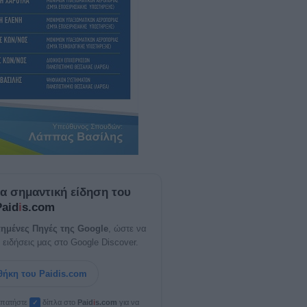
ία σημαντική είδηση του
Paid
i
s.com
ημένες Πηγές της Google
, ώστε να
 ειδήσεις μας στο Google Discover.
ήκη του Paidis.com
, πατήστε
δίπλα στο
Paid
i
s.com
για να
✓