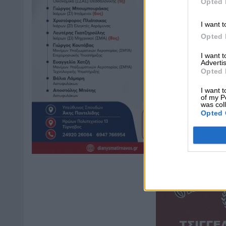
Opted 
I want t
Opted 
I want 
Advertis
Opted 
I want t
of my P
was col
Opted 