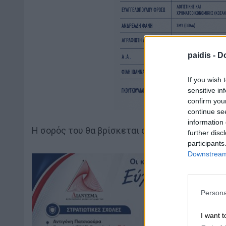
paidis -
Do
If you wish 
sensitive in
confirm you
continue se
information 
Η σορός του θα βρίσκεται στην εκκλησία στις 1
further disc
participants
Downstream 
Persona
I want t