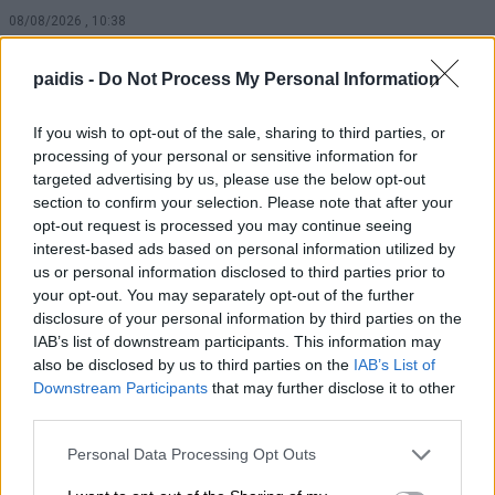
08/08/2026 , 10:38
paidis -
Do Not Process My Personal Information
Κρούσμα λοίμωξης από τον ιό του Δυτ.
Νείλου στους Γόννους – Θα γίνει
If you wish to opt-out of the sale, sharing to third parties, or
ψεκασμός το βράδυ της Δευτέρας
processing of your personal or sensitive information for
08/08/2026 , 10:18
targeted advertising by us, please use the below opt-out
section to confirm your selection. Please note that after your
opt-out request is processed you may continue seeing
Αυγερινός επανέρχεται κατά Καρυστιανού
interest-based ads based on personal information utilized by
και Γρατσία: Πολιτική σπέκουλα,
us or personal information disclosed to third parties prior to
παραπληροφόρηση και προσωπικές
your opt-out. You may separately opt-out of the further
disclosure of your personal information by third parties on the
επιθέσεις
IAB’s list of downstream participants. This information may
08/08/2026 , 10:18
also be disclosed by us to third parties on the
IAB’s List of
Downstream Participants
that may further disclose it to other
third parties.
Σήμερα Σάββατο στην Κρανιά Ελασσόνας η
κηδεία του Ιωάννη Μπρουζιούτη
Personal Data Processing Opt Outs
08/08/2026 , 9:40