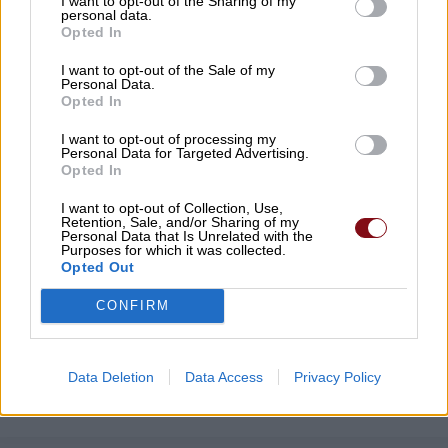
I want to opt-out of the Sharing of my
personal data.
Opted In
Δείτε που θα γίνει διακοπή ρεύματος
σήμερα Σάββατο και αύριο Κυριακή
I want to opt-out of the Sale of my
Personal Data.
Opted In
08/08/2026 , 9:01
I want to opt-out of processing my
Personal Data for Targeted Advertising.
Δύο ξεχωριστές εκδηλώσεις από τον
Opted In
Πολιτιστικό Σύλλογο Κουτσουπιάς την
Κυριακή 9 Αυγούστου
I want to opt-out of Collection, Use,
Retention, Sale, and/or Sharing of my
Personal Data that Is Unrelated with the
08/08/2026 , 8:54
Purposes for which it was collected.
Opted Out
Δείτε εδώ όλα τα νέα
CONFIRM
Data Deletion
Data Access
Privacy Policy