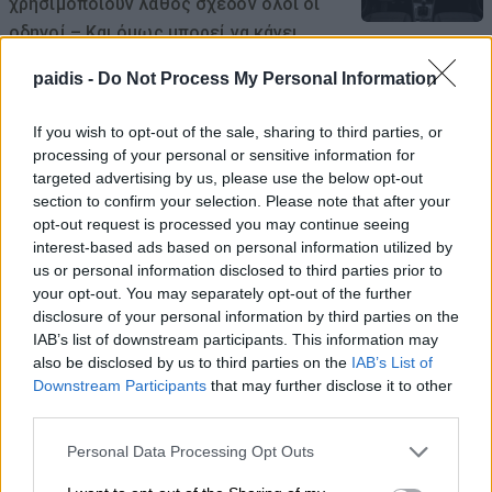
χρησιμοποιούν λάθος σχεδόν όλοι οι
οδηγοί – Και όμως μπορεί να κάνει
μεγάλη διαφορά
paidis -
Do Not Process My Personal Information
06/08/2026 , 11:10
If you wish to opt-out of the sale, sharing to third parties, or
processing of your personal or sensitive information for
Η μεγάλη οθόνη συνεχίζεται στο
targeted advertising by us, please use the below opt-out
Κηποθέατρο Αλκαζάρ με τέσσερις
section to confirm your selection. Please note that after your
κινηματογραφικές προτάσεις για μικρούς
opt-out request is processed you may continue seeing
και μεγάλους
interest-based ads based on personal information utilized by
us or personal information disclosed to third parties prior to
06/08/2026 , 11:10
your opt-out. You may separately opt-out of the further
disclosure of your personal information by third parties on the
Το Viagra ίσως κάνει πολύ περισσότερα
IAB’s list of downstream participants. This information may
also be disclosed by us to third parties on the
IAB’s List of
από όσα γνωρίζαμε μέχρι σήμερα – Η
Downstream Participants
that may further disclose it to other
ανακάλυψη που ενθουσιάζει τους
third parties.
επιστήμονες
Personal Data Processing Opt Outs
06/08/2026 , 10:43