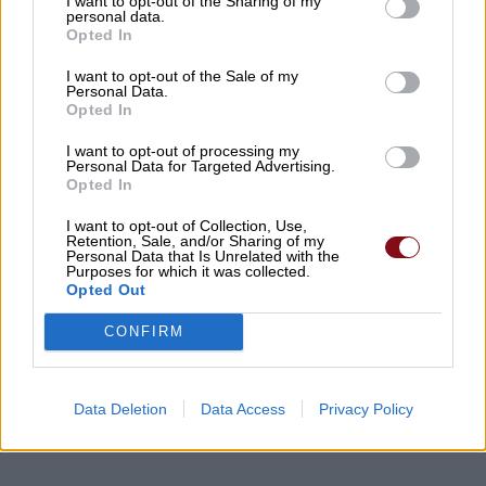
I want to opt-out of the Sharing of my
personal data.
Η σχολική τάξη δεν είναι πια η ίδια: Όταν ο
Opted In
δάσκαλος κουράζεται όχι από τα παιδιά,
I want to opt-out of the Sale of my
αλλά από όλα τα υπόλοιπα
Personal Data.
Opted In
06/08/2026 , 10:00
I want to opt-out of processing my
Personal Data for Targeted Advertising.
Μητέρα και γιαγιά φέρονται να
Opted In
δολοφόνησαν τα τέσσερα παιδιά της
I want to opt-out of Collection, Use,
οικογένειας πριν βάλουν τέλος στη ζωή
Retention, Sale, and/or Sharing of my
Personal Data that Is Unrelated with the
τους
Purposes for which it was collected.
Opted Out
06/08/2026 , 9:29
CONFIRM
Δείτε εδώ όλα τα νέα
Data Deletion
Data Access
Privacy Policy