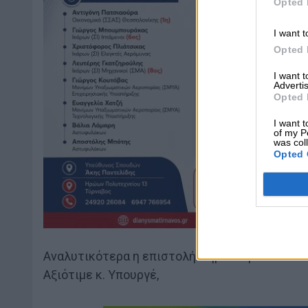
Opted 
I want t
Opted 
I want 
Advertis
Opted 
I want t
of my P
was col
Opted 
Αναλυτικότερα η επιστολή Δημ. Κουρέτα:
Αξιότιμε κ. Υπουργέ,