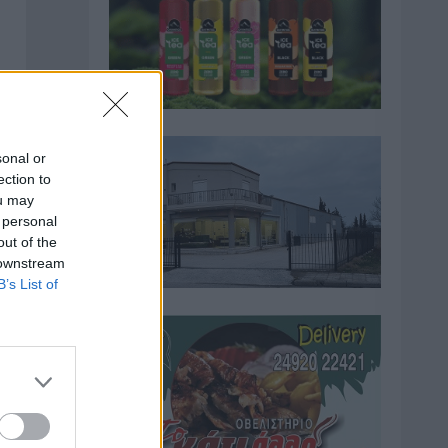
sonal or
ection to
ou may
 personal
out of the
 downstream
B’s List of