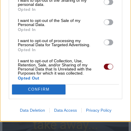
I want to opt-out of the Sharing of my
personal data.
Opted In
I want to opt-out of the Sale of my
Personal Data.
Opted In
I want to opt-out of processing my
Personal Data for Targeted Advertising.
Opted In
Σύγκρουση 2 αυτοκινήτων στον
I want to opt-out of Collection, Use,
Retention, Sale, and/or Sharing of my
Τύρναβο
Personal Data that Is Unrelated with the
Purposes for which it was collected.
Opted Out
CONFIRM
Data Deletion
Data Access
Privacy Policy