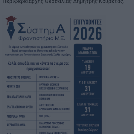
Περιφερειάρχης Θεσσαλίας Δημήτρης Κουρέτας.