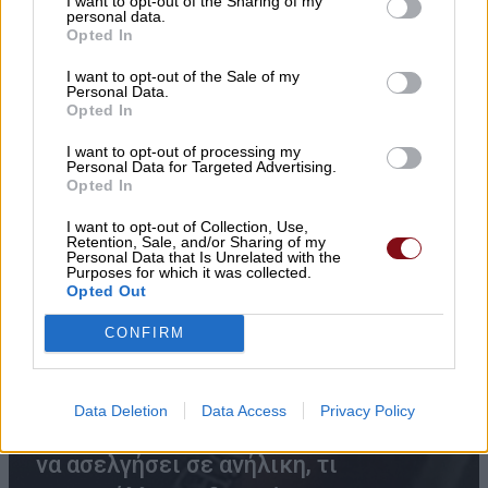
I want to opt-out of the Sharing of my
personal data.
Opted In
I want to opt-out of the Sale of my
Personal Data.
Opted In
I want to opt-out of processing my
Personal Data for Targeted Advertising.
Opted In
I want to opt-out of Collection, Use,
Retention, Sale, and/or Sharing of my
Personal Data that Is Unrelated with the
Purposes for which it was collected.
Opted Out
CONFIRM
«Πόσα θέλεις για το κορίτσι;»:
Data Deletion
Data Access
Privacy Policy
Τουρίστας στην Κρήτη ζητά… τιμή για
να ασελγήσει σε ανήλικη, τι