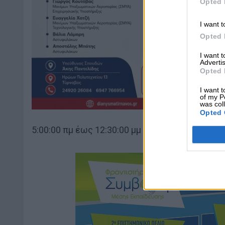
Opted 
I want t
Opted 
I want 
Advertis
Opted 
I want t
of my P
was col
Opted 
5:00:00 πμ έως 12:30:00 μμ