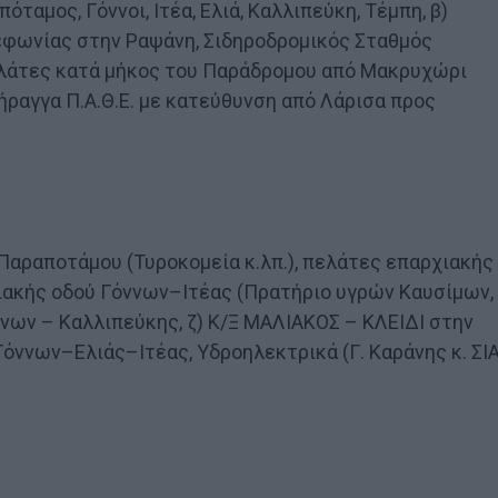
ταμος, Γόννοι, Ιτέα, Ελιά, Καλλιπεύκη, Τέμπη, β)
ηλεφωνίας στην Ραψάνη, Σιδηροδρομικός Σταθμός
ελάτες κατά μήκος του Παράδρομου από Μακρυχώρι
ήραγγα Π.Α.Θ.Ε. με κατεύθυνση από Λάρισα προς
αραποτάμου (Τυροκομεία κ.λπ.), πελάτες επαρχιακής
ακής οδού Γόννων–Ιτέας (Πρατήριο υγρών Καυσίμων,
νων – Καλλιπεύκης, ζ) Κ/Ξ ΜΑΛΙΑΚΟΣ – ΚΛΕΙΔΙ στην
Γόννων–Ελιάς–Ιτέας, Υδροηλεκτρικά (Γ. Καράνης κ. ΣΙ