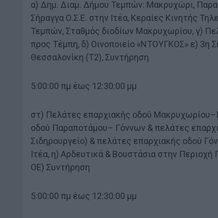
α) Δημ. Διαμ. Δήμου Τεμπών: Μακρυχώρι, Παραπό
Σήραγγα Ο.Σ.Ε. στην Ιτέα, Κεραίες Κινητής Τ
Τεμπών, Σταθμός διοδίων Μακρυχωρίου, γ) Π
προς Τέμπη, δ) Οινοποιείο «ΝΤΟΥΓΚΟΣ» ε) 3η Σ
Θεσσαλονίκη (Τ2), Συντήρηση
5:00:00 πμ έως 12:30:00 μμ
στ) Πελάτες επαρχιακής οδού Μακρυχωρίου–Π
οδού Παραποτάμου– Γόννων & πελάτες επαρχι
Σιδηρουργείο) & πελάτες επαρχιακής οδού Γόν
Ιτέα, η) Αρδευτικά & Βουστάσια στην Περιοχή 
ΟΕ) Συντήρηση
5:00:00 πμ έως 12:30:00 μμ