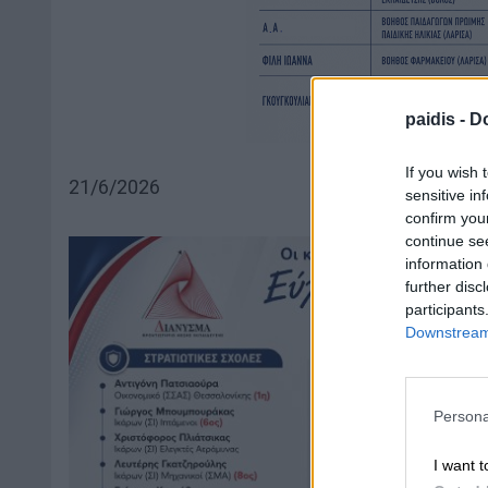
paidis -
Do
If you wish 
21/6/2026
sensitive in
confirm you
continue se
information 
further disc
participants
Downstream 
Persona
I want t