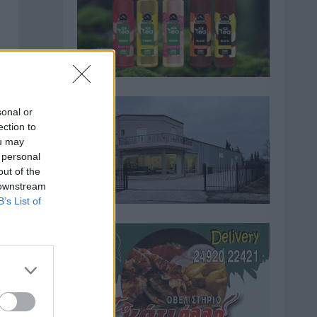
sonal or
ection to
ou may
 personal
out of the
 downstream
B’s List of