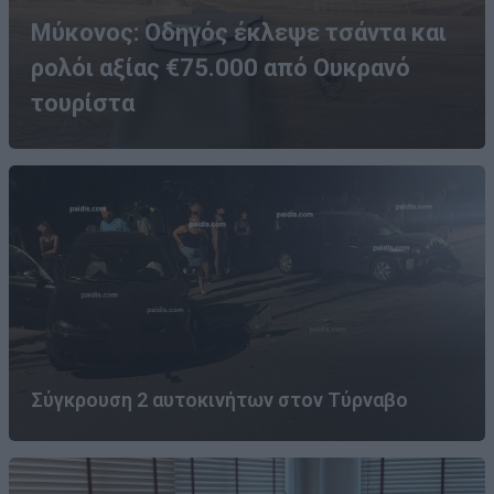
Μύκονος: Οδηγός έκλεψε τσάντα και
ρολόι αξίας €75.000 από Ουκρανό
τουρίστα
Σύγκρουση 2 αυτοκινήτων στον Τύρναβο