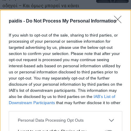
οδηγοί – Και όμως μπορεί να κάνει
μεγάλη διαφορά
paidis -
Do Not Process My Personal Information
06/08/2026 , 11:10
If you wish to opt-out of the sale, sharing to third parties, or
Η μεγάλη οθόνη συνεχίζεται στο
processing of your personal or sensitive information for
Κηποθέατρο Αλκαζάρ με τέσσερις
targeted advertising by us, please use the below opt-out
section to confirm your selection. Please note that after your
κινηματογραφικές προτάσεις για μικρούς
opt-out request is processed you may continue seeing
και μεγάλους
interest-based ads based on personal information utilized by
06/08/2026 , 11:10
us or personal information disclosed to third parties prior to
your opt-out. You may separately opt-out of the further
disclosure of your personal information by third parties on the
Το Viagra ίσως κάνει πολύ περισσότερα
IAB’s list of downstream participants. This information may
από όσα γνωρίζαμε μέχρι σήμερα – Η
also be disclosed by us to third parties on the
IAB’s List of
ανακάλυψη που ενθουσιάζει τους
Downstream Participants
that may further disclose it to other
third parties.
επιστήμονες
06/08/2026 , 10:43
Personal Data Processing Opt Outs