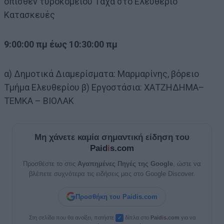
όπισθεν τυροκομείου Τάχα στο Ελευθέριο
Κατασκευές
9:00:00 πμ έως 10:30:00 πμ
α) Δημοτικά Διαμερίσματα: Μαρμαρίνης, βόρειο
Τμήμα Ελευθερίου β) Εργοστάσια: ΧΑΤΖΗΔΗΜΑ–
ΤΕΜΚΑ – ΒΙΟΛΑΚ
Μη χάνετε καμία σημαντική είδηση του
Paid
i
s.com
Προσθέστε το στις
Αγαπημένες Πηγές της Google
, ώστε να
βλέπετε συχνότερα τις ειδήσεις μας στο Google Discover.
Προσθήκη του Paidis.com
Στη σελίδα που θα ανοίξει, πατήστε
δίπλα στο
Paid
i
s.com
για να
✓