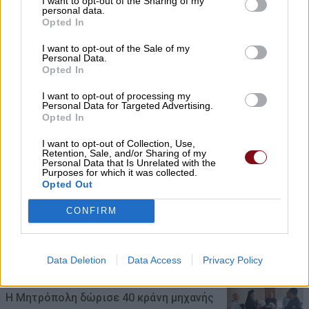
I want to opt-out of the Sharing of my
Η σχολική τάξη δεν είναι πια η ίδια: Όταν ο
personal data.
Opted In
δάσκαλος κουράζεται όχι από τα παιδιά,
αλλά από όλα τα υπόλοιπα
I want to opt-out of the Sale of my
Personal Data.
Opted In
06/08/2026 , 10:00
I want to opt-out of processing my
Μητέρα και γιαγιά φέρονται να
Personal Data for Targeted Advertising.
Opted In
δολοφόνησαν τα τέσσερα παιδιά της
οικογένειας πριν βάλουν τέλος στη ζωή
I want to opt-out of Collection, Use,
Retention, Sale, and/or Sharing of my
τους
Personal Data that Is Unrelated with the
Purposes for which it was collected.
06/08/2026 , 9:29
Opted Out
CONFIRM
Θ. Αδαμόπουλος: Μήπως ναρκοθετείται ο
προϋπολογισμός των επόμενων ετών;
Data Deletion
Data Access
Privacy Policy
06/08/2026 , 9:29
Η Μητρόπολη δώρισε 40 κράνη μηχανής