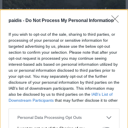
ΛΑ.ΣΥ.: Η περιφερειακή αρχή κάνει πως δεν
βλέπει την συνεχιζόμενη εδώ και χρόνια
paidis -
Do Not Process My Personal Information
ρύπανση του Γκουσμπασανιώτη ποταμού
If you wish to opt-out of the sale, sharing to third parties, or
processing of your personal or sensitive information for
targeted advertising by us, please use the below opt-out
section to confirm your selection. Please note that after your
opt-out request is processed you may continue seeing
interest-based ads based on personal information utilized by
us or personal information disclosed to third parties prior to
your opt-out. You may separately opt-out of the further
disclosure of your personal information by third parties on the
Ανοικτά από σήμερα το ουζερί της Ζέτας στον
IAB’s list of downstream participants. This information may
also be disclosed by us to third parties on the
IAB’s List of
Βρυότοπο
Downstream Participants
that may further disclose it to other
third parties.
Personal Data Processing Opt Outs