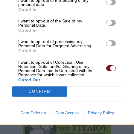
I want to opt-out of the Sharing of my
personal data.
Opted In
I want to opt-out of the Sale of my
Personal Data.
Opted In
Θύματα φάρσας εκπαιδευτικός και
καταστηματάρχες στον Αμπελώνα
I want to opt-out of processing my
Personal Data for Targeted Advertising.
Opted In
I want to opt-out of Collection, Use,
Retention, Sale, and/or Sharing of my
Personal Data that Is Unrelated with the
Purposes for which it was collected.
Opted Out
CONFIRM
Data Deletion
Data Access
Privacy Policy