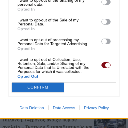
I want to opt-out of the Sharing of my
personal data.
Opted In
Γ. Καριπίδης: Να ενισχυθούν άμεσα οι
I want to opt-out of the Sale of my
υποστελεχωμένες Πυροσβεστικές
Personal Data.
Opted In
Υπηρεσίες της Π.Ε. Λάρισας
I want to opt-out of processing my
07/08/2026 , 21:17
Personal Data for Targeted Advertising.
Opted In
Προσλήψεις επικουρικού νοσηλευτικού
I want to opt-out of Collection, Use,
προσωπικού στα Κ.Υ. Αγιάς και Γόννων
Retention, Sale, and/or Sharing of my
Personal Data that Is Unrelated with the
Purposes for which it was collected.
07/08/2026 , 21:13
Opted Out
Αύριο Σάββατο στη Λάρισα η κηδεία του
CONFIRM
Αθανασίου Ράγια
07/08/2026 , 21:09
Data Deletion
Data Access
Privacy Policy
Ταϊλάνδη: 14χρονος άνοιξε πυρ σε
σχολείο – Σκότωσε 5 εκπαιδευτικούς και