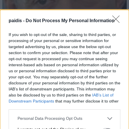
paidis -
Do Not Process My Personal Information
If you wish to opt-out of the sale, sharing to third parties, or
processing of your personal or sensitive information for
targeted advertising by us, please use the below opt-out
section to confirm your selection. Please note that after your
opt-out request is processed you may continue seeing
interest-based ads based on personal information utilized by
us or personal information disclosed to third parties prior to
your opt-out. You may separately opt-out of the further
Κ. Αγοραστός: Σκιές για το κόστος,
disclosure of your personal information by third parties on the
IAB’s list of downstream participants. This information may
τους όρους, τον τρόπο και τον φορέα
also be disclosed by us to third parties on the
IAB’s List of
δημοπράτησης των κολυμβητικών
Downstream Participants
that may further disclose it to other
third parties.
δεξαμενών
Personal Data Processing Opt Outs
07/08/2026 , 21:21