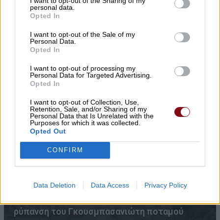
I want to opt-out of the Sharing of my
personal data.
Opted In
I want to opt-out of the Sale of my
Personal Data.
Opted In
I want to opt-out of processing my
Personal Data for Targeted Advertising.
Παραγωγός προσέφερε 2 τόνους καρπούζια
Opted In
στο Κοινωνικό Παντοπωλείο
I want to opt-out of Collection, Use,
Retention, Sale, and/or Sharing of my
Personal Data that Is Unrelated with the
Purposes for which it was collected.
Opted Out
CONFIRM
Data Deletion
Data Access
Privacy Policy
ΛΑ.ΣΥ.: Η περιφερειακή αρχή κάνει πως δεν
βλέπει την συνεχιζόμενη εδώ και χρόνια
ρύπανση του Γκουσμπασανιώτη ποταμού