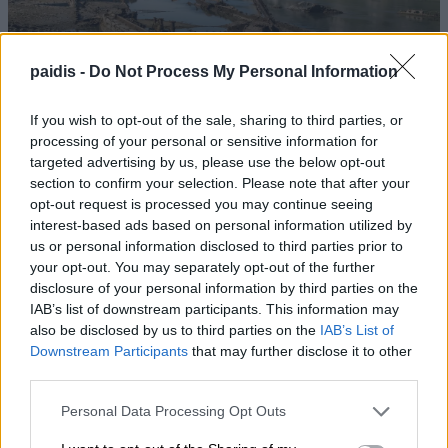
Η στάθμη του Δούναβη έπεσε τόσο
paidis -
Do Not Process My Personal Information
χαμηλά, που αναδύθηκαν πλοία του Β΄
Παγκοσμίου Πολέμου
If you wish to opt-out of the sale, sharing to third parties, or
processing of your personal or sensitive information for
targeted advertising by us, please use the below opt-out
section to confirm your selection. Please note that after your
opt-out request is processed you may continue seeing
interest-based ads based on personal information utilized by
us or personal information disclosed to third parties prior to
your opt-out. You may separately opt-out of the further
disclosure of your personal information by third parties on the
IAB’s list of downstream participants. This information may
also be disclosed by us to third parties on the
IAB’s List of
Downstream Participants
that may further disclose it to other
Ι.Σ. Λάρισας: Σύντομες οδηγίες προστασίας
third parties.
από τον καύσωνα
Personal Data Processing Opt Outs