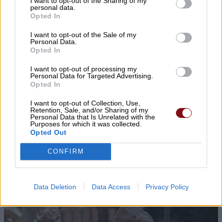
I want to opt-out of the Sharing of my
personal data.
Opted In
I want to opt-out of the Sale of my
Personal Data.
Opted In
Κοινοποιήστε:
I want to opt-out of processing my
Facebook
X
Personal Data for Targeted Advertising.
Opted In
I want to opt-out of Collection, Use,
Retention, Sale, and/or Sharing of my
Personal Data that Is Unrelated with the
Purposes for which it was collected.
▌ΤΑ ΠΙΟ ΔΗΜΟΦΙΛΗ
Opted Out
CONFIRM
ΣΗΜΕΡΑ
Data Deletion
Data Access
Privacy Policy