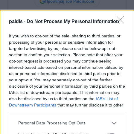
Προσθήκη του Paidis.com
Στη σελίδα που θα ανοίξει, πατήστε
δίπλα στο
Paid
i
s.com
για να
✓
ολοκληρώσετε την προσθήκη.
paidis -
Do Not Process My Personal Information
If you wish to opt-out of the sale, sharing to third parties, or
processing of your personal or sensitive information for
targeted advertising by us, please use the below opt-out
section to confirm your selection. Please note that after your
opt-out request is processed you may continue seeing
interest-based ads based on personal information utilized by
us or personal information disclosed to third parties prior to
your opt-out. You may separately opt-out of the further
disclosure of your personal information by third parties on the
IAB’s list of downstream participants. This information may
also be disclosed by us to third parties on the
IAB’s List of
Προσοχή!
Επιτρέπεται η αναδημοσίευση των πληροφοριών του παραπάνω
Downstream Participants
that may further disclose it to other
άρθρου ή μέρους αυτών μόνο αν αναφέρεται ως πηγή το
https://paidis.com/
και υπάρχει ενεργός σύνδεσμος.
third parties.
Personal Data Processing Opt Outs