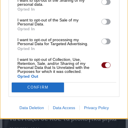
I want to opt-out of the Sharing of my
personal data.
Opted In
I want to opt-out of the Sale of my
Personal Data.
Opted In
I want to opt-out of processing my
Personal Data for Targeted Advertising.
Opted In
I want to opt-out of Collection, Use,
Retention, Sale, and/or Sharing of my
Personal Data that Is Unrelated with the
Purposes for which it was collected.
Opted Out
CONFIRM
Data Deletion
Data Access
Privacy Policy
Μ. Χαρακόπουλος: Ο ΕΛΓΑ αδυνατεί
να εντάξει σε ΚΟΕ τα βιολογικά μήλα