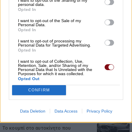
I want to opt-out of the Sharing of my
personal data.
Opted In
I want to opt-out of the Sale of my
Personal Data.
Opted In
Δύο συλλήψεις για κλοπή
I want to opt-out of processing my
Personal Data for Targeted Advertising.
μετασχηματιστή με ανυψωτικό
Opted In
μηχάνημα στον Τύρναβο
I want to opt-out of Collection, Use,
Retention, Sale, and/or Sharing of my
06/08/2026 , 11:56
Personal Data that Is Unrelated with the
Purposes for which it was collected.
Opted Out
CONFIRM
Συνελήφθη 50χρονος στην Ελασσόνα για
απόπειρα κλοπής
Data Deletion
Data Access
Privacy Policy
06/08/2026 , 11:45
Το κουμπί στο αυτοκίνητο που